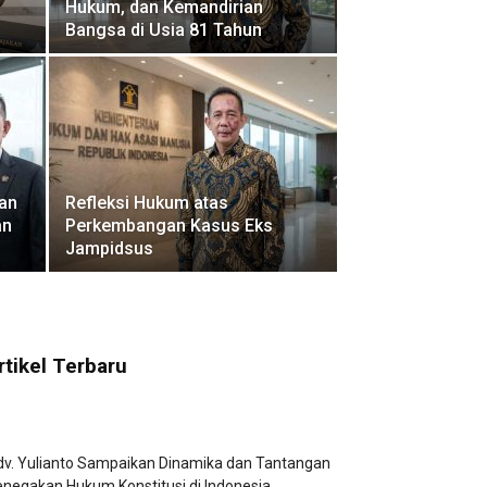
Hukum, dan Kemandirian
Bangsa di Usia 81 Tahun
gan
Refleksi Hukum atas
an
Perkembangan Kasus Eks
Jampidsus
rtikel Terbaru
v. Yulianto Sampaikan Dinamika dan Tantangan
negakan Hukum Konstitusi di Indonesia