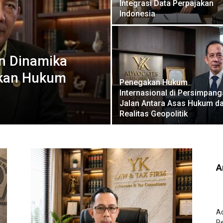
Integrasi Data Perpajakan
Indonesia
an Dinamika
akan Hukum
Penegakan Hukum
Internasional di Persimpan
Jalan Antara Asas Hukum d
Realitas Geopolitik
A
Ad
Pe