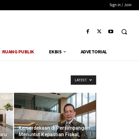
Sign in / Join
RUANG PUBLIK
EKBIS
ADVETORIAL
LATEST
Kemerdekaan di Persimpangan
aru
Menuntut Kepastian Fiskal,