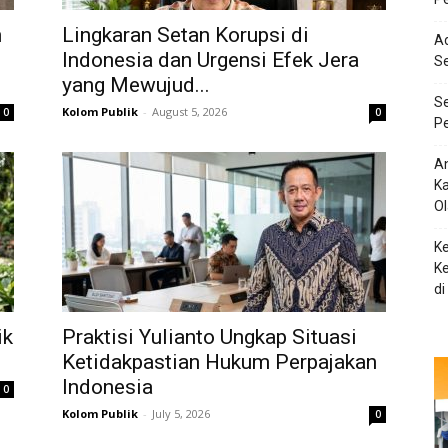
n
Lingkaran Setan Korupsi di
Ad
Indonesia dan Urgensi Efek Jera
S
yang Mewujud...
Se
Kolom Publik
-
August 5, 2026
0
0
Pe
An
Ka
O
K
Ke
di
ik
Praktisi Yulianto Ungkap Situasi
Ketidakpastian Hukum Perpajakan
Indonesia
0
Kolom Publik
-
July 5, 2026
0