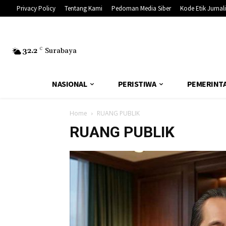
Privacy Policy
Tentang Kami
Pedoman Media Siber
Kode Etik Jurnali
32.2
C
Surabaya
NASIONAL
PERISTIWA
PEMERINT
Home
RUANG PUBLIK
RUANG PUBLIK