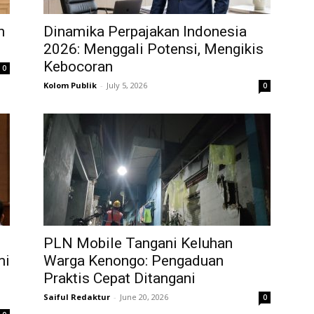
n
Dinamika Perpajakan Indonesia
2026: Menggali Potensi, Mengikis
Kebocoran
0
Kolom Publik
-
July 5, 2026
0
PLN Mobile Tangani Keluhan
mi
Warga Kenongo: Pengaduan
Praktis Cepat Ditangani
Saiful Redaktur
-
June 20, 2026
0