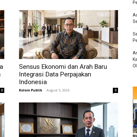
Pe
Ad
S
Se
Pe
An
Ka
a
Sensus Ekonomi dan Arah Baru
O
m
Integrasi Data Perpajakan
Indonesia
Kolom Publik
-
August 5, 2026
0
0