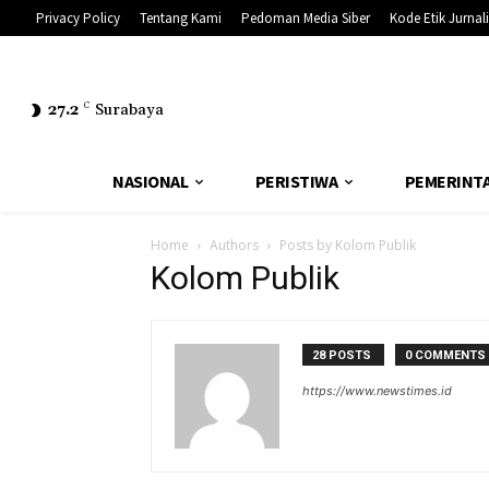
Privacy Policy
Tentang Kami
Pedoman Media Siber
Kode Etik Jurnali
27.2
C
Surabaya
NASIONAL
PERISTIWA
PEMERINT
Home
Authors
Posts by Kolom Publik
Kolom Publik
28 POSTS
0 COMMENTS
https://www.newstimes.id