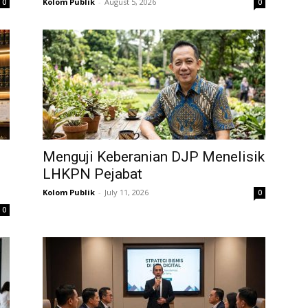
Kolom Publik
-
August 5, 2026
0
0
Menguji Keberanian DJP Menelisik
LHKPN Pejabat
Kolom Publik
-
July 11, 2026
0
0