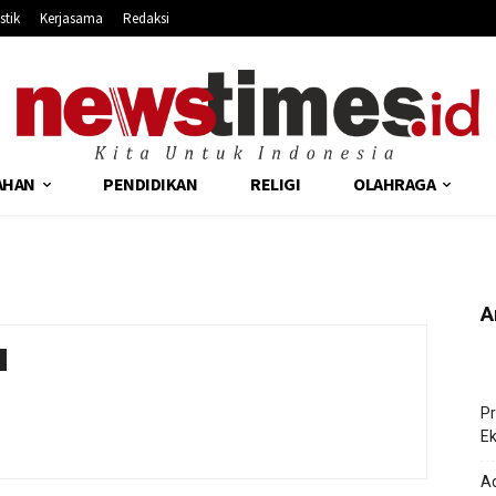
stik
Kerjasama
Redaksi
AHAN
PENDIDIKAN
RELIGI
OLAHRAGA
A
Pr
Ek
Ad