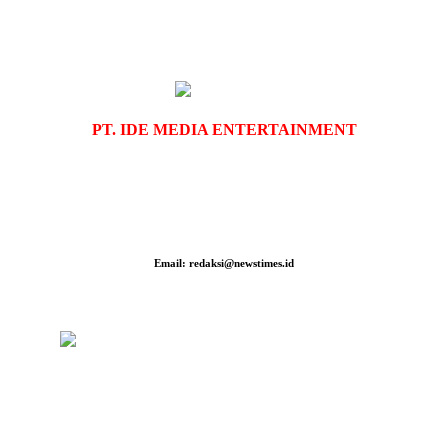
IT Development
Setyo
PT.
IDE MEDIA ENTERTAINMENT
SK Kemenkum HAM : AHU–055679.AH.01.30.Tahun 2023
Gedung The Royal 55, Lt. 15, Unit 07, Jalan Royal Residence BS10, No. 1-3,
Kota Surabaya
Email: redaksi@newstimes.id
Tlp/Wa : 082229163704
Artikel Terbaru