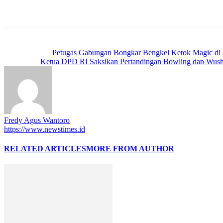
Previous article
Petugas Gabungan Bongkar Bengkel Ketok Magic di 
Next article
Ketua DPD RI Saksikan Pertandingan Bowling dan Wus
Fredy Agus Wantoro
https://www.newstimes.id
RELATED ARTICLES
MORE FROM AUTHOR