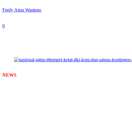
By
Fredy Agus Wantoro
-
September 13, 2024
0
348
Ketua KONI Jatim, Muhammad Nabil saat diwawancarai wartaw
NEWS
TIMES
– KONI Jawa Timur (Jatim) menggelar rapar koordin
2024 di Aceh-Sumatera Utara (Sumut). Raihan emas DKI Jakarta kini 
Rakor bersama satgas kontingen Jatim di Medan ini digelar untuk mel
XXI.
“Kita akan melakukan rekonstruksi dan evaluasi terkait target cabor,
Nabil kepada wartawan usai rakor di Posko kontingen Jatim di Hotel
Menurutnya, banyak dari cabor yang diikuti kontingen Jatim diluar p
emas hanya mendapat perak.