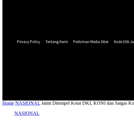
Forgot your password? Get help
Privacy Policy
Password recovery
Recover your password
your email
A password will be e-mailed to you.
Privacy Policy
Tentang Kami
Pedoman Media Siber
Kode Etik Ju
23.9
C
Surabaya
NASIONAL
PERISTIWA
PEMER
Home
NASIONAL
Jatim Ditempel Ketat DKI, KONI dan Satgas Ko
NASIONAL
Jatim Ditempel Ketat DKI, KONI dan Sat