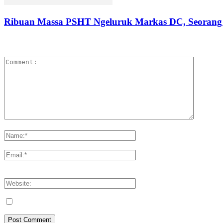
Ribuan Massa PSHT Ngeluruk Markas DC, Seorang 
LEAVE A REPLY
Please enter your comment!
Please enter your name here
You have entered an incorrect email address!
Please enter your email address here
Save my name, email, and website in this browser for the next tim