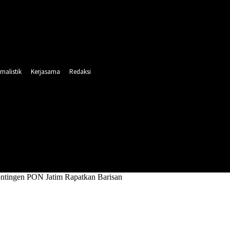
rnalistik
Kerjasama
Redaksi
INTAHAN
PENDIDIKAN
RELIGI
OLAHRAGA
ntingen PON Jatim Rapatkan Barisan
gas Kontingen PON Jatim Rapatkan Barisa