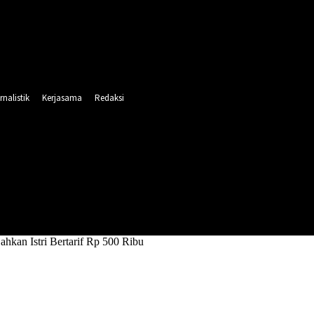
rnalistik
Kerjasama
Redaksi
INTAHAN
PENDIDIKAN
RELIGI
OLAHRAGA
ahkan Istri Bertarif Rp 500 Ribu
Istri Bertarif Rp 500 Ribu