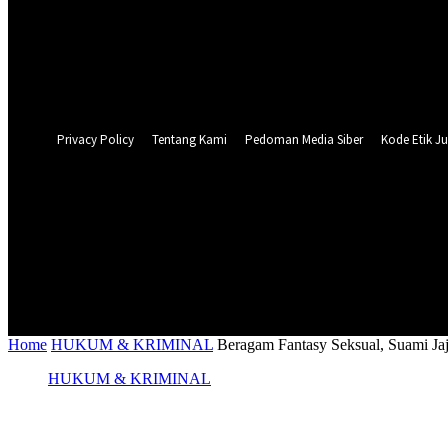
Forgot your password? Get help
Privacy Policy
Password recovery
Recover your password
your email
A password will be e-mailed to you.
Privacy Policy
Tentang Kami
Pedoman Media Siber
Kode Etik Ju
32.9
C
Surabaya
NASIONAL
PERISTIWA
PEMER
Home
HUKUM & KRIMINAL
Beragam Fantasy Seksual, Suami Jaj
HUKUM & KRIMINAL
Beragam Fantasy Seksual, Suami Jajahkan 