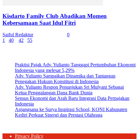
Kisdarto Family Club Abadikan Momen
Kebersamaan Saat Idul Fitri
Saiful Redaktur
-
April 10, 2024
0
1
...
40
41
42
...
55
Page 41 of 55
Artikel Terbaru
Praktisi Pajak Adv. Yulianto Tanggapi Pertumbuhan Ekonomi
Indonesia yang melesat 5,29%
Adv. Yulianto Sampaikan Dinamika dan Tantangan
Penegakan Hukum Konstitusi di Indonesia
Adv. Yulianto Respon Penunjukan Sri Mulyani Sebagai
Ketua Penggalangan Dana Bank Dunia
Sensus Ekonomi dan Arah Baru Integrasi Data Perpajakan
Indonesia
Anjangsana ke Surya Inspirasi School, KONI Kabupaten
Kediri Perkuat Sinergi dan Prestasi Olahraga
Privacy Policy