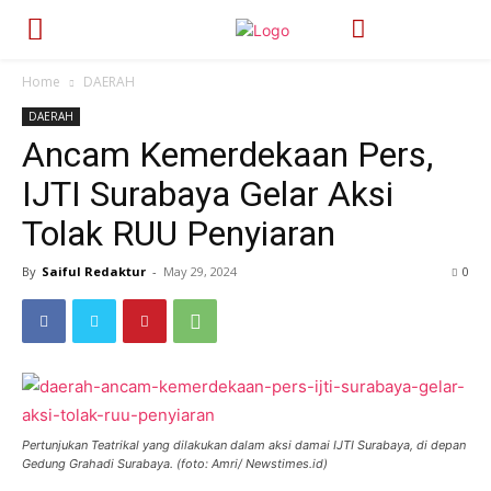
Home
DAERAH
DAERAH
Ancam Kemerdekaan Pers,
IJTI Surabaya Gelar Aksi
Tolak RUU Penyiaran
By
Saiful Redaktur
-
May 29, 2024
386
0
Pertunjukan Teatrikal yang dilakukan dalam aksi damai IJTI Surabaya, di depan
Gedung Grahadi Surabaya. (foto: Amri/ Newstimes.id)