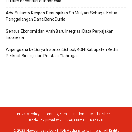
Hukum Konstitusi di Indonesia
Adv. Yulianto Respon Penunjukan Sri Mulyani Sebagai Ketua
Penggalangan Dana Bank Dunia
Sensus Ekonomi dan Arah Baru Integrasi Data Perpajakan
Indonesia
Anjangsana ke Surya Inspirasi School, KONI Kabupaten Kediri
Perkuat Sinergi dan Prestasi Olahraga
Privacy Policy
Tentang Kami
Pedoman Media Siber
Kode Etik Jurnalistik
Kerjasama
Redaksi
© 2023 Newstimes.id by PT. IDE Media Entertainment - All Rights