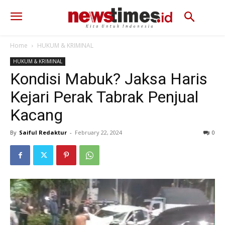
Home
HUKUM & KRIMINAL
HUKUM & KRIMINAL
Kondisi Mabuk? Jaksa Haris
Kejari Perak Tabrak Penjual
Kacang
By
Saiful Redaktur
-
February 22, 2024
755
0