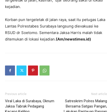
tergeletak di jalan, kasihan,” ujar seorang saksi di lokasi
kejadian.
Korban pun tergeletak di jalan raya, saat itu petugas Laka
Lantas Polrestabes Surabaya langsung dievakuasi ke
RSUD dr Soetomo. Sementara Jaksa Harris malah tidak
ditemukan di lokasi kejadian.
(Am/newstimes.id)
Previous article
Next article
Viral Laka di Surabaya, Oknum
Satreskrim Polres Malang
Jaksa Tabrak Pedagang
Bersama Satgas Pangan,
Kacang Keliling
Lakukan Pantauan Pangan