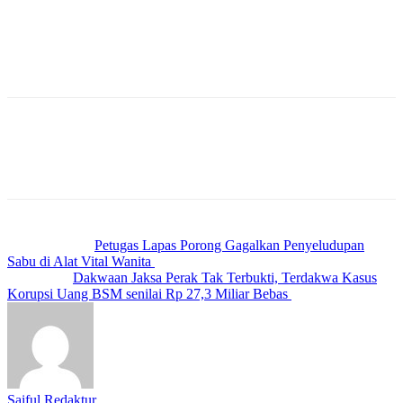
sangat menyayangkan pelayanan yang kurang memuaskan,”
pungkas Amri.
Sementara, pihak pincold.com saat di hubungi melalui Whatsappnya
enggan meresponnya.(SL)
Previous article
Petugas Lapas Porong Gagalkan Penyeludupan
Sabu di Alat Vital Wanita
Next article
Dakwaan Jaksa Perak Tak Terbukti, Terdakwa Kasus
Korupsi Uang BSM senilai Rp 27,3 Miliar Bebas
Saiful Redaktur