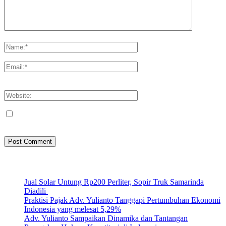
Please enter your comment!
Please enter your name here
You have entered an incorrect email address!
Please enter your email address here
Save my name, email, and website in this browser for the next
time I comment.
Artikel Terbaru
Jual Solar Untung Rp200 Perliter, Sopir Truk Samarinda
Diadili
Praktisi Pajak Adv. Yulianto Tanggapi Pertumbuhan Ekonomi
Indonesia yang melesat 5,29%
Adv. Yulianto Sampaikan Dinamika dan Tantangan