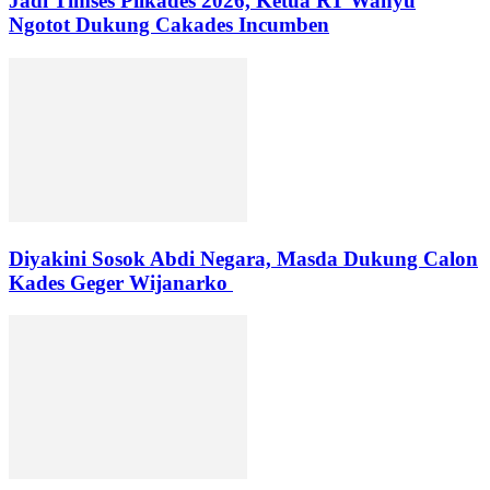
Jadi Timses Pilkades 2026, Ketua RT Wahyu
Ngotot Dukung Cakades Incumben
Diyakini Sosok Abdi Negara, Masda Dukung Calon
Kades Geger Wijanarko