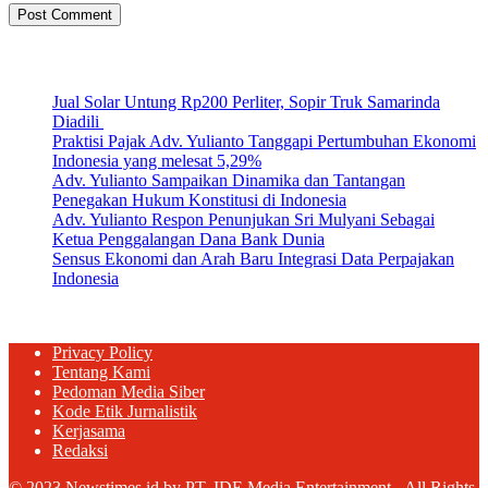
Artikel Terbaru
Jual Solar Untung Rp200 Perliter, Sopir Truk Samarinda
Diadili
Praktisi Pajak Adv. Yulianto Tanggapi Pertumbuhan Ekonomi
Indonesia yang melesat 5,29%
Adv. Yulianto Sampaikan Dinamika dan Tantangan
Penegakan Hukum Konstitusi di Indonesia
Adv. Yulianto Respon Penunjukan Sri Mulyani Sebagai
Ketua Penggalangan Dana Bank Dunia
Sensus Ekonomi dan Arah Baru Integrasi Data Perpajakan
Indonesia
Privacy Policy
Tentang Kami
Pedoman Media Siber
Kode Etik Jurnalistik
Kerjasama
Redaksi
© 2023 Newstimes.id by PT. IDE Media Entertainment - All Rights