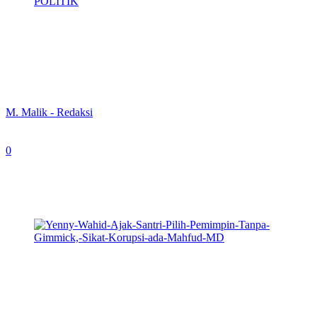
POLITIK
Yenny Wahid Ajak Santri Pilih Pemimpin
Tanpa Gimmick, Sikat Korupsi ada
Mahfud MD
By
M. Malik - Redaksi
-
January 7, 2024
0
317
Yenny Wahid, Putri Presiden ke-4 RI Abdurrahman
Wahid atau akrab disapa Gusdur, menghadiri acara
“Koloseum Santri", Sabtu, (6/1/2024). (Foto:
Benz/Newstimes.id)
NEWS TIMES
, Jombang – Yenny Wahid, Putri Presiden ke-4 RI