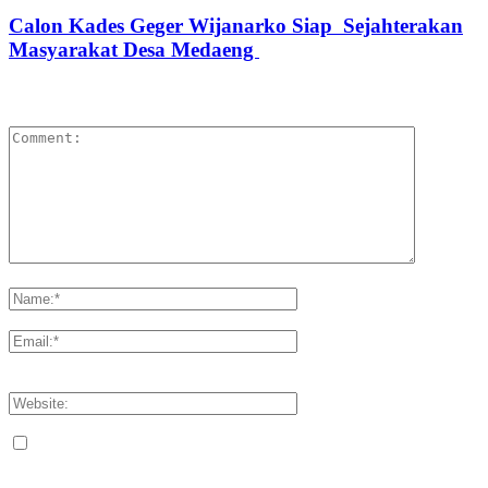
Calon Kades Geger Wijanarko Siap Sejahterakan
Masyarakat Desa Medaeng
LEAVE A REPLY
Please enter your comment!
Please enter your name here
You have entered an incorrect email address!
Please enter your email address here
Save my name, email, and website in this browser for the next
time I comment.