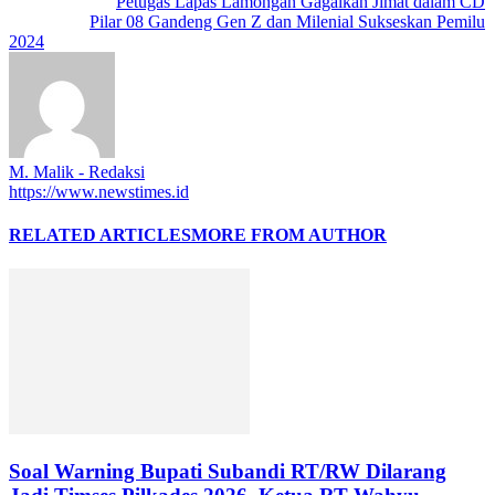
Previous article
Petugas Lapas Lamongan Gagalkan Jimat dalam CD
Next article
Pilar 08 Gandeng Gen Z dan Milenial Sukseskan Pemilu
2024
M. Malik - Redaksi
https://www.newstimes.id
RELATED ARTICLES
MORE FROM AUTHOR
Soal Warning Bupati Subandi RT/RW Dilarang