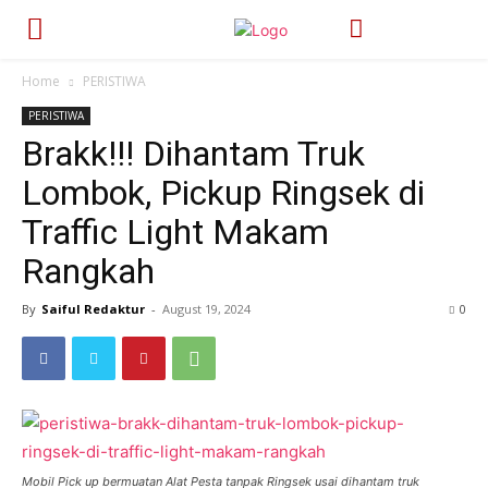
Home
PERISTIWA
PERISTIWA
Brakk!!! Dihantam Truk
Lombok, Pickup Ringsek di
Traffic Light Makam
Rangkah
By
Saiful Redaktur
-
August 19, 2024
446
0
Mobil Pick up bermuatan Alat Pesta tanpak Ringsek usai dihantam truk