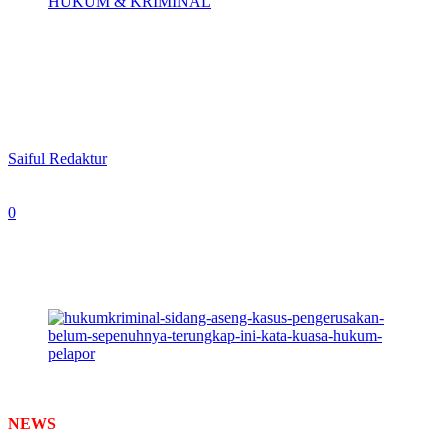
HUKUM & KRIMINAL
Sidang Aseng Kasus Pengerusakan Belum
Sepenuhnya Terungkap, Ini Kata Kuasa
Hukum Pelapor
By
Saiful Redaktur
-
August 20, 2024
0
437
Suasana Kantor Pengadilan Negeri Surabaya. (foto:
Amri/Newstimes.id)
NEWS
TIMES
– Sidang lanjutan terdakwa Wirjono Koesoema
alias Aseng kasus dugaan memasuki rumah tanpa izin dan