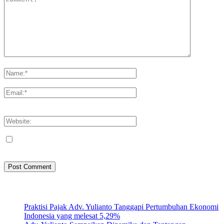
Please enter your comment!
Please enter your name here
You have entered an incorrect email address!
Please enter your email address here
Save my name, email, and website in this browser for the next
time I comment.
Artikel Terbaru
Praktisi Pajak Adv. Yulianto Tanggapi Pertumbuhan Ekonomi
Indonesia yang melesat 5,29%