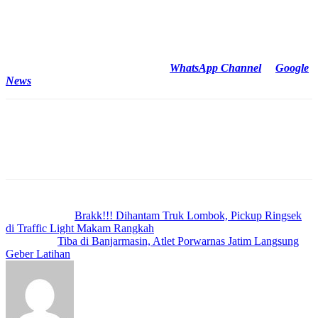
putusan yang telah inkracht, agar sengketa ini dapat diselesaikan
dengan baik tanpa perlu berlarut-larut,” pungkas Andreas.
Reporter : Amri/ Surabaya
Cek Berita dan Artikel yang lain di
WhatsApp Channel
&
Google
News
Previous article
Brakk!!! Dihantam Truk Lombok, Pickup Ringsek
di Traffic Light Makam Rangkah
Next article
Tiba di Banjarmasin, Atlet Porwarnas Jatim Langsung
Geber Latihan