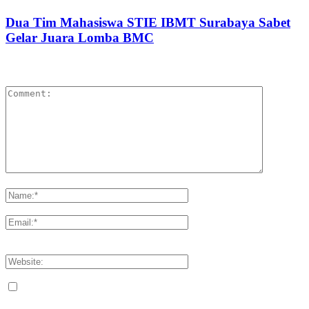
Dua Tim Mahasiswa STIE IBMT Surabaya Sabet
Gelar Juara Lomba BMC
LEAVE A REPLY
Please enter your comment!
Please enter your name here
You have entered an incorrect email address!
Please enter your email address here
Save my name, email, and website in this browser for the next
time I comment.