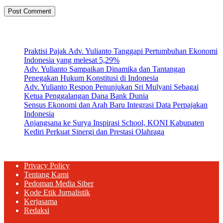
Artikel Terbaru
Praktisi Pajak Adv. Yulianto Tanggapi Pertumbuhan Ekonomi
Indonesia yang melesat 5,29%
Adv. Yulianto Sampaikan Dinamika dan Tantangan
Penegakan Hukum Konstitusi di Indonesia
Adv. Yulianto Respon Penunjukan Sri Mulyani Sebagai
Ketua Penggalangan Dana Bank Dunia
Sensus Ekonomi dan Arah Baru Integrasi Data Perpajakan
Indonesia
Anjangsana ke Surya Inspirasi School, KONI Kabupaten
Kediri Perkuat Sinergi dan Prestasi Olahraga
Privacy Policy
Tentang Kami
Pedoman Media Siber
Kode Etik Jurnalistik
Kerjasama
Redaksi