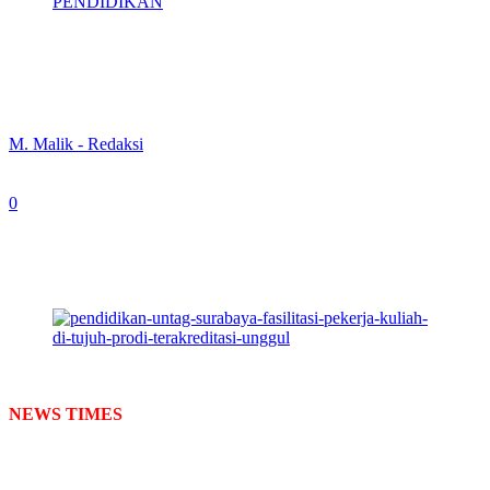
PENDIDIKAN
Untag Surabaya Fasilitasi Pekerja Kuliah
di Tujuh Prodi Terakreditasi Unggul
By
M. Malik - Redaksi
-
May 8, 2024
0
414
Untag Surabaya Fasilitasi Pekerja Kuliah di Tujuh
Prodi Terakreditasi Unggul. (foto: Bn/Newstimes.id)
NEWS TIMES
, SURABAYA
– Universitas 17 Agustus 1945
(Untag) Surabaya secara resmi membuka Pendaftaran Mahasiswa
Baru (PMB) Tahun Akademik 2024/2025 untuk kelas karyawan
melalui jalur hybrid atau perkuliahan online.