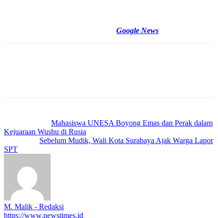
strategi yang diusulkan KPPU berkaitan dengan peningkatan kinerja
Pemerintah Daerah.
(vin/Fb/Newstimes.id)
Cek Berita dan Artikel yang lain di
Google News
Previous article
Mahasiswa UNESA Boyong Emas dan Perak dalam
Kejuaraan Wushu di Rusia
Next article
Sebelum Mudik, Wali Kota Surabaya Ajak Warga Lapor
SPT
M. Malik - Redaksi
https://www.newstimes.id