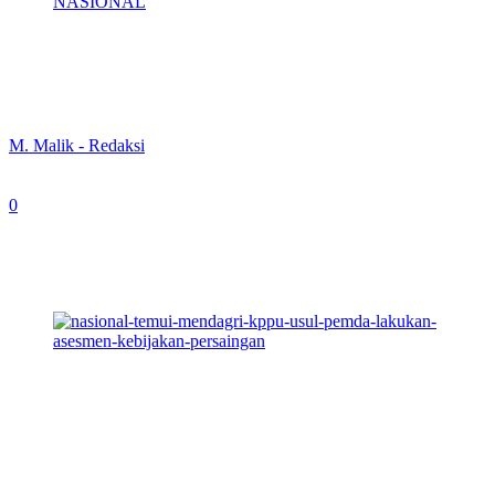
NASIONAL
Temui Mendagri, KPPU Usul Pemda
Lakukan Asesmen Kebijakan Persaingan
By
M. Malik - Redaksi
-
March 19, 2024
0
280
KPPU RI saat menemui Menteri Dalam Negeri RI, Tito
Karnavian. (Foto: Dok. KPPU)
NEWS TIMES
, Surabaya – Komisi Pengawas Persaingan Usaha
(KPPU) menemui Menteri Dalam Negeri (Mendagri) Tito
Karnavian untuk menjelaskan strategi peningkatan kinerja
persaingan usaha dalam mendorong perekonomian di seluruh