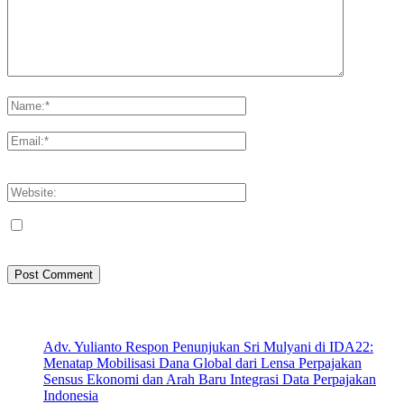
Please enter your comment!
Please enter your name here
You have entered an incorrect email address!
Please enter your email address here
Save my name, email, and website in this browser for the next
time I comment.
Artikel Terbaru
Adv. Yulianto Respon Penunjukan Sri Mulyani di IDA22:
Menatap Mobilisasi Dana Global dari Lensa Perpajakan
Sensus Ekonomi dan Arah Baru Integrasi Data Perpajakan
Indonesia