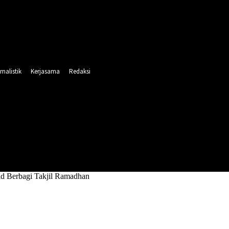
rnalistik
Kerjasama
Redaksi
INTAHAN
PENDIDIKAN
RELIGI
OLAHRAGA
d Berbagi Takjil Ramadhan
wstimes.id Berbagi Takjil Ramadhan