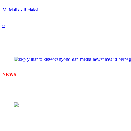
By
M. Malik - Redaksi
-
March 21, 2025
0
406
Kantor Konsultan Pajak Yulianto Kiswocahyono bersama Media N
NEWS
TIMES –
Bulan suci ramadhan adalah bulan penuh hikmah.
kebaikan.
Pada kesempatan ini, Kantor Konsultan Pajak (KKP) Yulianto Kiswoc
(21/3/2025).
Yulianto Kiswocahyono saat membagikan takjil kepada pengguna
Kegiatan ini dihadiri, Yulianto Kiswocahyono selaku Owner Kantor K
Newstimes.id