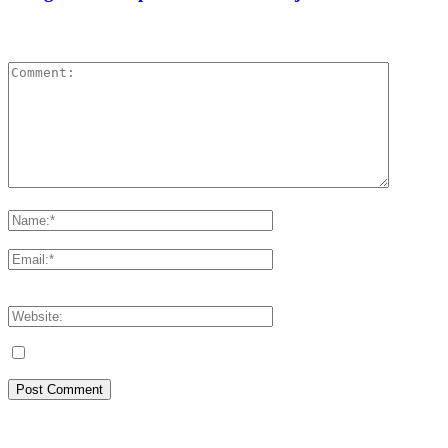
LEAVE A REPLY
Please enter your comment!
Please enter your name here
You have entered an incorrect email address!
Please enter your email address here
Save my name, email, and website in this browser for the next tim
Artikel Terbaru