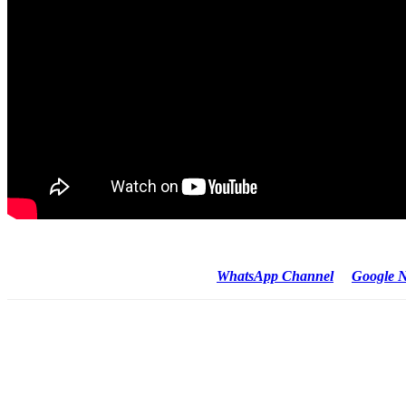
Penulis : Malik/Newstimes.id
Cek Berita dan Artikel yang lain di
WhatsApp Channel
&
Google 