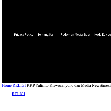
Forgot your password? Get help
Privacy Policy
Password recovery
Recover your password
your email
A password will be e-mailed to you.
Privacy Policy
Tentang Kami
Pedoman Media Siber
Kode Etik Ju
31
C
Surabaya
NASIONAL
PERISTIWA
PEMER
Home
RELIGI
KKP Yulianto Kiswocahyono dan Media Newstimes.i
RELIGI
KKP Yulianto Kiswocahyono dan Media Ne