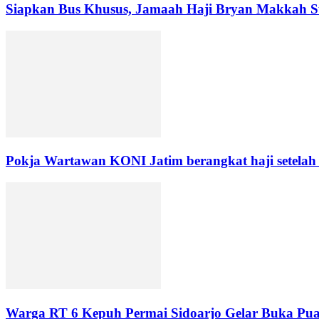
Siapkan Bus Khusus, Jamaah Haji Bryan Makkah 
Pokja Wartawan KONI Jatim berangkat haji setela
Warga RT 6 Kepuh Permai Sidoarjo Gelar Buka Pua