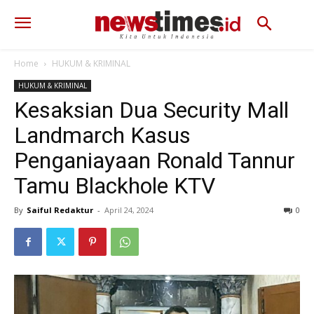
Home
HUKUM & KRIMINAL
HUKUM & KRIMINAL
Kesaksian Dua Security Mall
Landmarch Kasus
Penganiayaan Ronald Tannur
Tamu Blackhole KTV
By
Saiful Redaktur
-
April 24, 2024
323
0