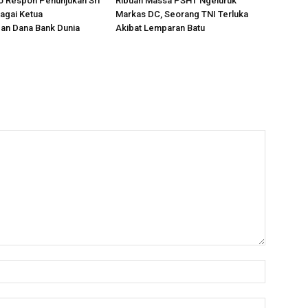
to Respon Penunjukan Sri
Ribuan Massa PSHT Ngeluruk
agai Ketua
Markas DC, Seorang TNI Terluka
an Dana Bank Dunia
Akibat Lemparan Batu