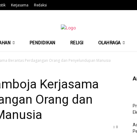
stik
Kerjasama
Redaksi
AHAN
PENDIDIKAN
RELIGI
OLAHRAGA
sama Berantas Perdagangan Orang dan Penyelundupan Manusia
A
amboja Kerjasama
angan Orang dan
Pr
Manusia
Ek
Ad
391
0
Pe