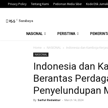
Privacy Policy
Tentang Kami
Pedoman Media Siber
Kode Etik Jurnali
25.5
C
Surabaya
NASIONAL
PERISTIWA
PEMERINT
Home
NASIONAL
Indonesia dan Kamboja Kerja
NASIONAL
Indonesia dan K
Berantas Perdag
Penyelundupan 
By
Saiful Redaktur
-
March 14, 2024