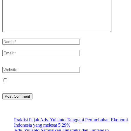
Please enter your comment!
Please enter your name here
You have entered an incorrect email address!
Please enter your email address here
Save my name, email, and website in this browser for the next
time I comment.
Artikel Terbaru
Praktisi Pajak Adv. Yulianto Tanggapi Pertumbuhan Ekonomi
Indonesia yang melesat 5,29%
Adv. Yulianto Sampaikan Dinamika dan Tantangan