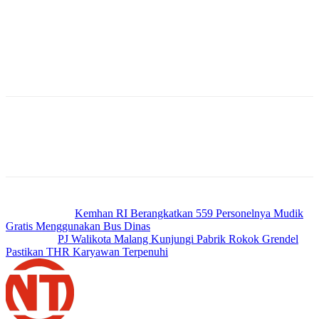
masyarakat sangatlah penting dalam memperjuangkan keterbukaan
dan transparansi dalam pembangunan.
“Dengan sinergi yang kuat antara pemerintah, dan media,
diharapkan Kota Malang dapat terus berkembang dan menjadi
contoh dalam mewujudkan pembangunan yang berkelanjutan serta
memberikan dampak positif bagi masyarakat,” Ucapnya. (*)
Previous article
Kemhan RI Berangkatkan 559 Personelnya Mudik
Gratis Menggunakan Bus Dinas
Next article
PJ Walikota Malang Kunjungi Pabrik Rokok Grendel
Pastikan THR Karyawan Terpenuhi