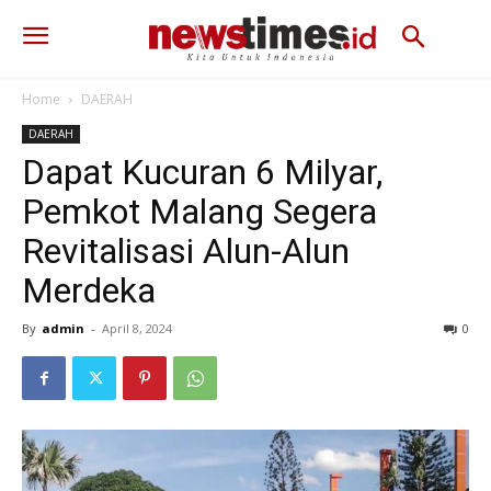
Home
DAERAH
DAERAH
Dapat Kucuran 6 Milyar,
Pemkot Malang Segera
Revitalisasi Alun-Alun
Merdeka
By
admin
-
April 8, 2024
374
0