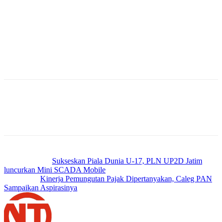
menjual sepeda motor hasil curian. “Terhadap tersangka FL dan
MNB dilakukan penangkapan pada Sabtu, 14-10-2023 Sekira pukul
11.00 Wib,” pungkas Irfan.
Atas perbuatannya, Kini keduanya meringkuk di tahanan dan dijerat
dengan Pasal 363 KUHP tentang pencurian dengan pemberatan
dengan ancaman hukuman selama-lamanya 7 tahun penjara.
(Amr/Newstimes.id)
Previous article
Sukseskan Piala Dunia U-17, PLN UP2D Jatim
luncurkan Mini SCADA Mobile
Next article
Kinerja Pemungutan Pajak Dipertanyakan, Caleg PAN
Sampaikan Aspirasinya