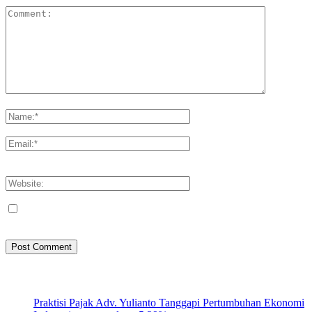
Please enter your comment!
Please enter your name here
You have entered an incorrect email address!
Please enter your email address here
Save my name, email, and website in this browser for the next
time I comment.
Artikel Terbaru
Praktisi Pajak Adv. Yulianto Tanggapi Pertumbuhan Ekonomi