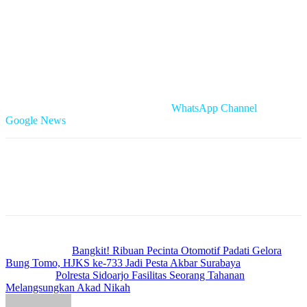
mengendalikan kendaraan.
‎Dengan dukungan dari berbagai pihak, ajang slalom dj Indonesia
International Motor Show 2026 kali ini diharapkan mampu menjadi
sarana pembinaan olahraga otomotif sekaligus mendorong
tumbuhnya minat generasi muda terhadap kegiatan yang positif,
kompetitif, dan berprestasi.
‎Cek Berita dan Artikel yang lain di
WhatsApp Channel
&
Google News
Previous article
Bangkit! Ribuan Pecinta Otomotif Padati Gelora
Bung Tomo, HJKS ke-733 Jadi Pesta Akbar Surabaya
Next article
Polresta Sidoarjo Fasilitas Seorang Tahanan
Melangsungkan Akad Nikah