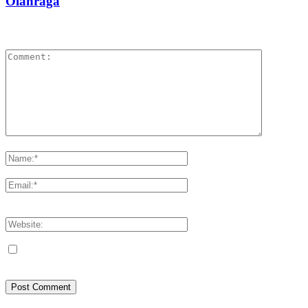
Olahraga
LEAVE A REPLY
Please enter your comment!
Please enter your name here
You have entered an incorrect email address!
Please enter your email address here
Save my name, email, and website in this browser for the next
time I comment.