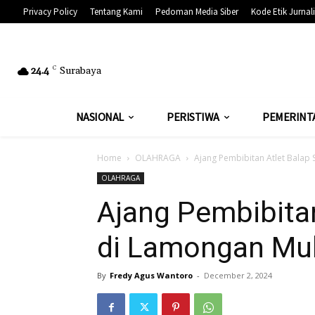
Privacy Policy
Tentang Kami
Pedoman Media Siber
Kode Etik Jurnali
24.4
C
Surabaya
NASIONAL
PERISTIWA
PEMERINT
Home
OLAHRAGA
Ajang Pembibitan Atlet Balap
OLAHRAGA
Ajang Pembibita
di Lamongan Mul
By
Fredy Agus Wantoro
-
December 2, 2024