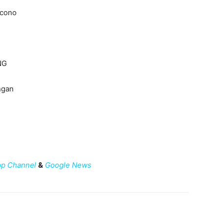
ncono
NG
ngan
p Channel
&
Google News