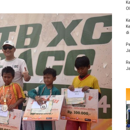
Ka
O
K
Ke
di
Pe
Ja
R
J