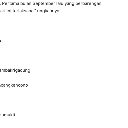
. Pertama bulan September lalu yang berbarengan
ri ini terlaksana,” ungkapnya.
a
ambakrigadung
ancangkencono
idomukti