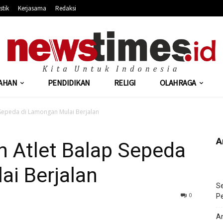
stik
Kerjasama
Redaksi
AHAN
PENDIDIKAN
RELIGI
OLAHRAGA
 Sepeda di Lamongan Mulai Berjalan
A
n Atlet Balap Sepeda
ai Berjalan
Se
343
0
Pe
An