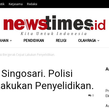
stik
Kerjasama
Redaksi
AHAN
PENDIDIKAN
RELIGI
OLAHRAGA
lisi Bergerak Cepat Lakukan Penyelidikan.
A
 Singosari. Polisi
akukan Penyelidikan.
Pr
364
0
Ek
Ad