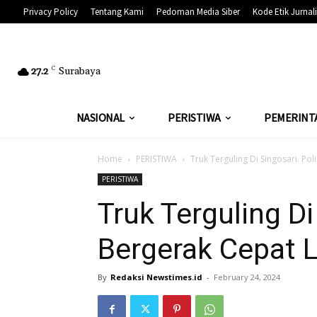
Privacy Policy
Tentang Kami
Pedoman Media Siber
Kode Etik Jurnali
27.2
C
Surabaya
NASIONAL
PERISTIWA
PEMERINT
Home
PERISTIWA
Truk Terguling Di Singosari. Po
PERISTIWA
Truk Terguling Di
Bergerak Cepat L
By
Redaksi Newstimes.id
-
February 24, 2024