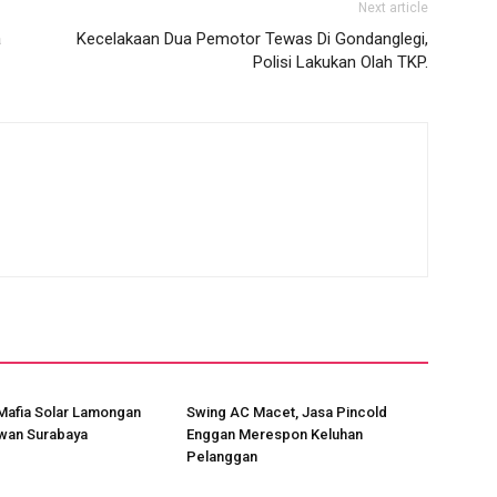
Next article
a
Kecelakaan Dua Pemotor Tewas Di Gondanglegi,
Polisi Lakukan Olah TKP.
Mafia Solar Lamongan
Swing AC Macet, Jasa Pincold
awan Surabaya
Enggan Merespon Keluhan
Pelanggan