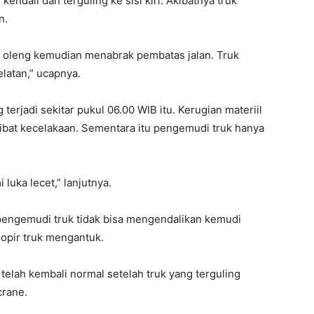
kendali dan terguling ke sisi kiri. Akibatnya truk
n.
ng oleng kemudian menabrak pembatas jalan. Truk
elatan,” ucapnya.
 terjadi sekitar pukul 06.00 WIB itu. Kerugian materiil
ibat kecelakaan. Sementara itu pengemudi truk hanya
 luka lecet,” lanjutnya.
pengemudi truk tidak bisa mengendalikan kemudi
opir truk mengantuk.
n telah kembali normal setelah truk yang terguling
crane.