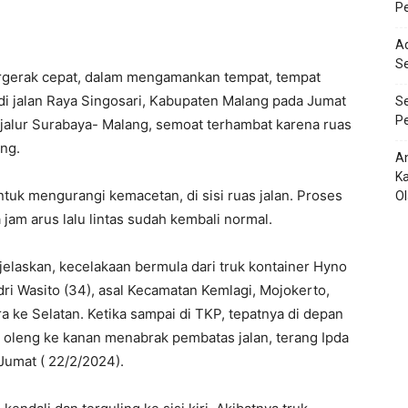
Pe
Ad
S
rgerak cepat, dalam mengamankan tempat, tempat
 di jalan Raya Singosari, Kabupaten Malang pada Jumat
Se
Pe
 jalur Surabaya- Malang, semoat terhambat karena ruas
ing.
An
Ka
uk mengurangi kemacetan, di sisi ruas jalan. Proses
O
jam arus lalu lintas sudah kembali normal.
laskan, kecelakaan bermula dari truk kontainer Hyno
i Wasito (34), asal Kecamatan Kemlagi, Mojokerto,
ara ke Selatan. Ketika sampai di TKP, tepatnya di depan
ruk oleng ke kanan menabrak pembatas jalan, terang Ipda
Jumat ( 22/2/2024).