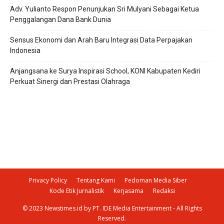
Adv. Yulianto Respon Penunjukan Sri Mulyani Sebagai Ketua
Penggalangan Dana Bank Dunia
Sensus Ekonomi dan Arah Baru Integrasi Data Perpajakan
Indonesia
Anjangsana ke Surya Inspirasi School, KONI Kabupaten Kediri
Perkuat Sinergi dan Prestasi Olahraga
Privacy Policy
Tentang Kami
Pedoman Media Siber
Kode Etik Jurnalistik
Kerjasama
Redaksi
© 2023 Newstimes.id by PT. IDE Media Entertainment - All Rights
Reserved.