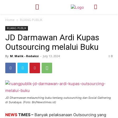
Home
RUANG PUBLIK
RUANG PUBLIK
JD Darmawan Ardi Kupas
Outsourcing melalui Buku
By
M. Malik - Redaksi
-
July 13, 2024
470
0
JD Dharmawan melaunching buku tentang outsourching dan Sosial Gathering
di Surabaya. (Foto: Bn/Newstimes.id)
NEWS
TIMES –
Banyak pelaksanaan Outsourcing yang