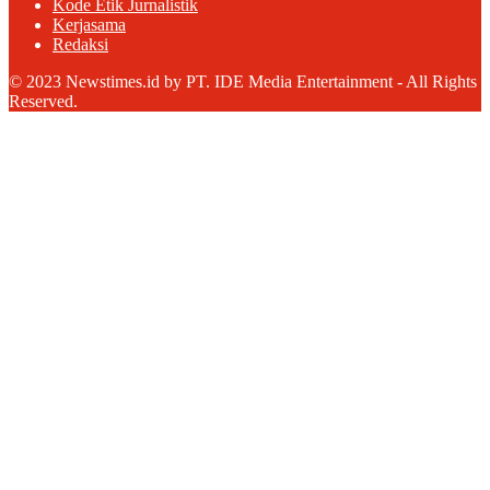
Kode Etik Jurnalistik
Kerjasama
Redaksi
© 2023 Newstimes.id by PT. IDE Media Entertainment - All Rights
Reserved.