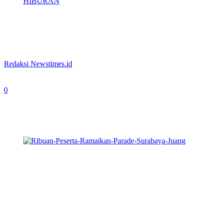
HIBURAN
Ribuan Peserta Ramaikan Parade
Surabaya Juang
By
Redaksi Newstimes.id
-
November 5, 2023
0
338
Ribuan Peserta Parade Juang saat melintasi jalan
tujungan disaksikan masyarkat (foto:
Jaen/Newstimes.id)
NEWS TIMES,
Surabaya – Ribuan masyarakat Kota Pahlawan
antusias menyaksikan Parade Surabaya Juang tahun 2023, Minggu
(5/11/2023) sore. Mereka berduyun-duyun berkumpul di depan
Tugu Pahlawan hingga sepanjang Jalan Gemblongan, Jalan