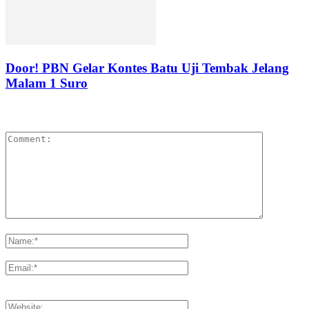
Door! PBN Gelar Kontes Batu Uji Tembak Jelang
Malam 1 Suro
LEAVE A REPLY
Please enter your comment!
Please enter your name here
You have entered an incorrect email address!
Please enter your email address here