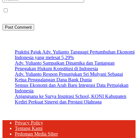
Save my name, email, and website in this browser for the next
time I comment.
Artikel Terbaru
Praktisi Pajak Adv. Yulianto Tanggapi Pertumbuhan Ekonomi
Indonesia yang melesat 5,29%
Adv. Yulianto Sampaikan Dinamika dan Tantangan
Penegakan Hukum Konstitusi di Indonesia
Adv. Yulianto Respon Penunjukan Sri Mulyani Sebagai
Ketua Penggalangan Dana Bank Dunia
Sensus Ekonomi dan Arah Baru Integrasi Data Perpajakan
Indonesia
Anjangsana ke Surya Inspirasi School, KONI Kabupaten
Kediri Perkuat Sinergi dan Prestasi Olahraga
Privacy Policy
Tentang Kami
Pedoman Media Siber