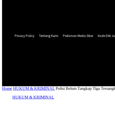
Forgot your password? Get help
Privacy Policy
Password recovery
Recover your password
your email
A password will be e-mailed to you.
Privacy Policy
Tentang Kami
Pedoman Media Siber
Kode Etik Ju
23.9
C
Surabaya
NASIONAL
PERISTIWA
PEMER
Home
HUKUM & KRIMINAL
Polisi Belum Tangkap Tiga Tersang
HUKUM & KRIMINAL
Polisi Belum Tangkap Tiga Tersangka PT 