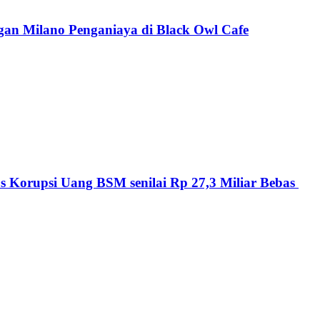
n Milano Penganiaya di Black Owl Cafe
 Korupsi Uang BSM senilai Rp 27,3 Miliar Bebas