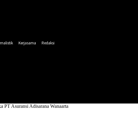
rnalistik
Kerjasama
Redaksi
INTAHAN
PENDIDIKAN
RELIGI
OLAHRAGA
ka PT Asuransi Adisarana Wanaarta
Asuransi Adisarana Wanaarta