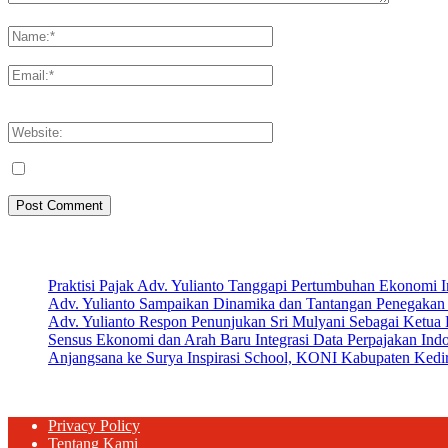
Please enter your comment!
Please enter your name here
You have entered an incorrect email address!
Please enter your email address here
Save my name, email, and website in this browser for the next tim
Artikel Terbaru
Praktisi Pajak Adv. Yulianto Tanggapi Pertumbuhan Ekonomi 
Adv. Yulianto Sampaikan Dinamika dan Tantangan Penegakan 
Adv. Yulianto Respon Penunjukan Sri Mulyani Sebagai Ketu
Sensus Ekonomi dan Arah Baru Integrasi Data Perpajakan Ind
Anjangsana ke Surya Inspirasi School, KONI Kabupaten Kediri
Privacy Policy
Tentang Kami