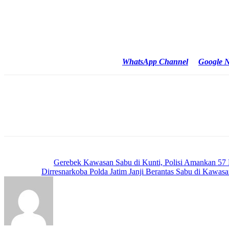
“PKB ini cukup mumpuni untuk kemasyarakatan dan keadilan. Member
Untuk diketahui, bahwa Interpol telah memberikan red notice terhada
Reporter : Amri/ Newstimes.id
Cek Berita dan Artikel yang lain di
WhatsApp Channel
&
Google 
Previous article
Gerebek Kawasan Sabu di Kunti, Polisi Amankan 57 
Next article
Dirresnarkoba Polda Jatim Janji Berantas Sabu di Kawas