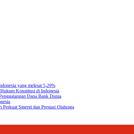
e I comment.
Indonesia yang melesat 5,29%
Hukum Konstitusi di Indonesia
a Penggalangan Dana Bank Dunia
onesia
 Perkuat Sinergi dan Prestasi Olahraga