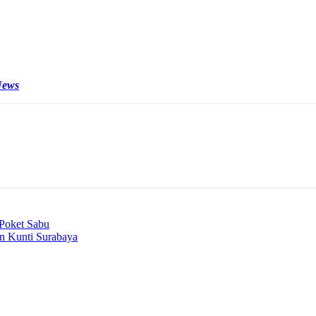
ikan kepada masyarakat ini yang terbaik, dengan melindungi harkat 
p tiga tersangka pemilik saham Wanaartha. Ketiganya kini dikabarkan t
News
Poket Sabu
an Kunti Surabaya