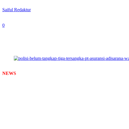
By
Saiful Redaktur
-
November 24, 2024
0
323
Ketua Badan Perlindungan Konsumen Nasional (BPKN) Prof. D
NEWS
TIMES –
Meski pihak Kepolisian telah menetapkan sebagai 
Pietruschka, serta Rezanantha Fadil Pietruschka, tapi mereka masih b
Hingga berjalan 5 tahun ini, pihak para korban masih menunggu peng
Ketua Badan Perlindungan Konsumen Nasional (BPKN), Prof. PDr. Muh
agak beratlah. Yang penting ini akan kita bawa ke DPR. Sehingga kasus 
(23/11/2024) saat ditemui di gedung Sriwijaya Building di Mayjend
Mufti akan meminta DPR RI untuk melakukan penangkapan terhadap p
mereka yang sudah diluar-luar itu bisa diamankan. Harus kekuatan po
tegasnya.