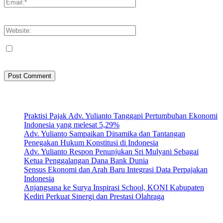
You have entered an incorrect email address!
Please enter your email address here
Save my name, email, and website in this browser for the next
time I comment.
Artikel Terbaru
Praktisi Pajak Adv. Yulianto Tanggapi Pertumbuhan Ekonomi
Indonesia yang melesat 5,29%
Adv. Yulianto Sampaikan Dinamika dan Tantangan
Penegakan Hukum Konstitusi di Indonesia
Adv. Yulianto Respon Penunjukan Sri Mulyani Sebagai
Ketua Penggalangan Dana Bank Dunia
Sensus Ekonomi dan Arah Baru Integrasi Data Perpajakan
Indonesia
Anjangsana ke Surya Inspirasi School, KONI Kabupaten
Kediri Perkuat Sinergi dan Prestasi Olahraga