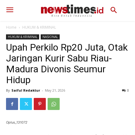
Home
HUKUM & KRIMINAL
HUKUM & KRIMINAL
NASIONAL
Upah Perkilo Rp20 Juta, Otak
Jaringan Kurir Sabu Riau-
Madura Divonis Seumur
Hidup
By
Saiful Redaktur
-
May 21, 2026
70
0
Oplus_131072