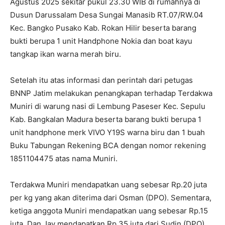
Agustus 2025 sekitar pukul 23.30 WIB di rumahnya di
Dusun Darussalam Desa Sungai Manasib RT.07/RW.04
Kec. Bangko Pusako Kab. Rokan Hilir beserta barang
bukti berupa 1 unit Handphone Nokia dan boat kayu
tangkap ikan warna merah biru.
Setelah itu atas informasi dan perintah dari petugas
BNNP Jatim melakukan penangkapan terhadap Terdakwa
Muniri di warung nasi di Lembung Paseser Kec. Sepulu
Kab. Bangkalan Madura beserta barang bukti berupa 1
unit handphone merk VIVO Y19S warna biru dan 1 buah
Buku Tabungan Rekening BCA dengan nomor rekening
1851104475 atas nama Muniri.
Terdakwa Muniri mendapatkan uang sebesar Rp.20 juta
per kg yang akan diterima dari Osman (DPO). Sementara,
ketiga anggota Muniri mendapatkan uang sebesar Rp.15
juta. Dan Jay mendapatkan Rp.35 juta dari Sudin (DPO).