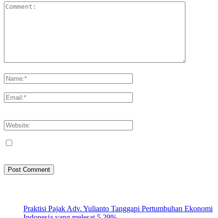
Please enter your comment!
Please enter your name here
You have entered an incorrect email address!
Please enter your email address here
Save my name, email, and website in this browser for the next
time I comment.
Artikel Terbaru
Praktisi Pajak Adv. Yulianto Tanggapi Pertumbuhan Ekonomi
Indonesia yang melesat 5,29%