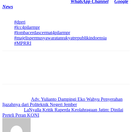
Cek Berita dan Artikel yang lain di
WhatsApp Channel
&
Google
News
TAGS
#dprri
#lcc4pilarmpr
#lombacerdascermat4pilarmpr
#majelispermusyawaratanrakyatrepublikindoensia
#MPRRI
Previous article
Adv. Yulianto Dampingi Eko Wahyu Penyerahan
Ijazahnya dari Politeknik Negeri Jember
Next article
LaNyalla Kritik Raperda Keolahragaan Jatim: Dinilai
Preteli Peran KONI