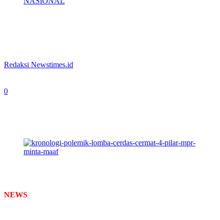
NASIONAL
Kronologi Polemik Lomba Cerdas
Cermat 4 Pilar, MPR Minta Maaf
By
Redaksi Newstimes.id
-
May 12, 2026
0
107
Lomba Cerdas Cermat (LCC) Empat Pilar MPR RI
tingkat Provinsi Kalimantan Barat yang digelar pada
Sabtu, 9 Mei 2026 di Pontianak (foto: istimewa)
NEWS
TIMES –
Lomba Cerdas Cermat (LCC) Empat Pilar MPR
RI yang seharusnya menjadi ajang prestisius untuk memupuk jiwa
nasionalisme siswa, justru berujung pada kontroversi pahit. Ajang