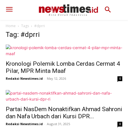
Home
Tags
#dprri
Tag: #dprri
Kronologi Polemik Lomba Cerdas Cermat 4
Pilar, MPR Minta Maaf
Redaksi Newstimes.id
-
May 12, 2026
0
Partai NasDem Nonaktifkan Ahmad Sahroni
dan Nafa Urbach dari Kursi DPR...
Redaksi Newstimes.id
-
August 31, 2025
0