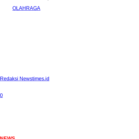
OLAHRAGA
PNM Liga Nusantara
2024/2025: Comeback,
Persekabpas Kalahkan
PSGC 2-1
By
Redaksi Newstimes.id
-
February 10, 2025
0
397
NEWS
TIMES
– Lanjuran grup X pada babak 6 besar PNM