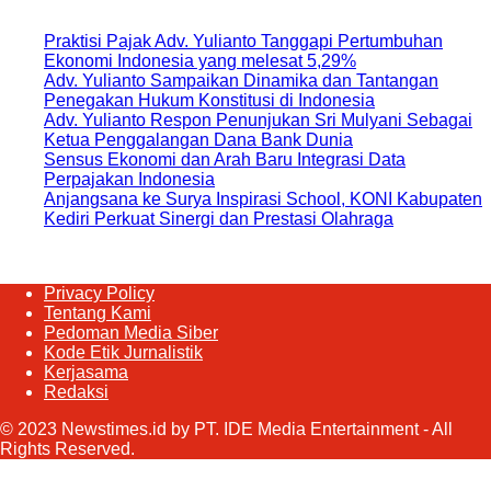
Praktisi Pajak Adv. Yulianto Tanggapi Pertumbuhan
Ekonomi Indonesia yang melesat 5,29%
Adv. Yulianto Sampaikan Dinamika dan Tantangan
Penegakan Hukum Konstitusi di Indonesia
Adv. Yulianto Respon Penunjukan Sri Mulyani Sebagai
Ketua Penggalangan Dana Bank Dunia
Sensus Ekonomi dan Arah Baru Integrasi Data
Perpajakan Indonesia
Anjangsana ke Surya Inspirasi School, KONI Kabupaten
Kediri Perkuat Sinergi dan Prestasi Olahraga
Privacy Policy
Tentang Kami
Pedoman Media Siber
Kode Etik Jurnalistik
Kerjasama
Redaksi
© 2023 Newstimes.id by PT. IDE Media Entertainment - All
Rights Reserved.