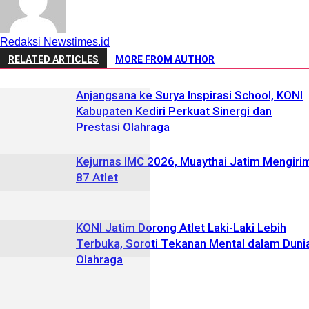
Redaksi Newstimes.id
RELATED ARTICLES
MORE FROM AUTHOR
Anjangsana ke Surya Inspirasi School, KONI
Kabupaten Kediri Perkuat Sinergi dan
Prestasi Olahraga
Kejurnas IMC 2026, Muaythai Jatim Mengiri
87 Atlet
KONI Jatim Dorong Atlet Laki-Laki Lebih
Terbuka, Soroti Tekanan Mental dalam Duni
Olahraga
LEAVE A REPLY