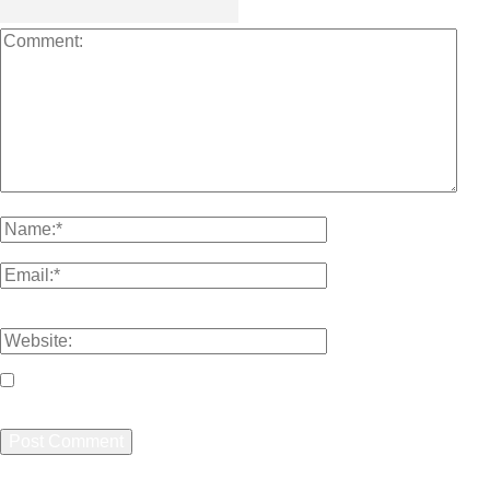
Please enter your comment!
Please enter your name here
You have entered an incorrect email address!
Please enter your email address here
Save my name, email, and website in this browser for the
next time I comment.
Artikel Terbaru