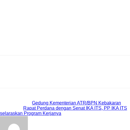
mencetak gol, namun kiper PSGC Ciamis Okta Putra bermain
cukup baik di bawah mistar.
Tidak ada gol tambahan tercipta hingga peluit akhir dibunyikan.
Kemenangan 2-1 untuk Persekabpas Pasuruan.
Atas hasil ini, PSGC Ciamis kini berada di posisi ketiga
klasemen sementara grup X babak 6 besar PNM Liga
Nusantara 2024/2025 dengan 1 poin. Sedangkan Persekabpas
berada di puncak klasemen dengan mengumpulkan 4 poin.
Previous article
Gedung Kementerian ATR/BPN Kebakaran
Next article
Rapat Perdana dengan Senat IKA ITS, PP IKA ITS
selaraskan Program Kerjanya