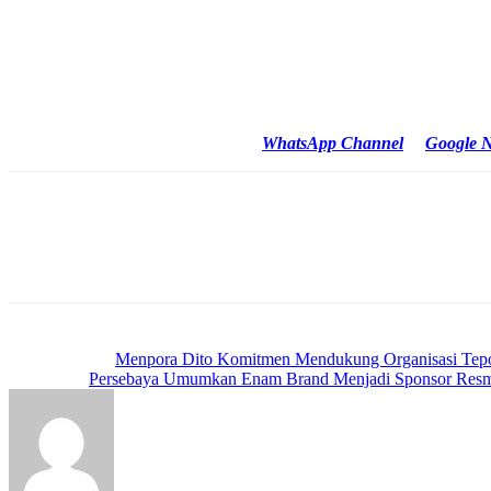
Bukan hanya sekedar informasi dan perbincangan saja. Namun perbuat
Dengan adanya dugaan perbuatan mesum yang dilakukan 2 sijoli yang
Reporter : Amri/ Surabaya
Cek Berita dan Artikel yang lain di
WhatsApp Channel
&
Google 
Previous article
Menpora Dito Komitmen Mendukung Organisasi Tepo
Next article
Persebaya Umumkan Enam Brand Menjadi Sponsor Res