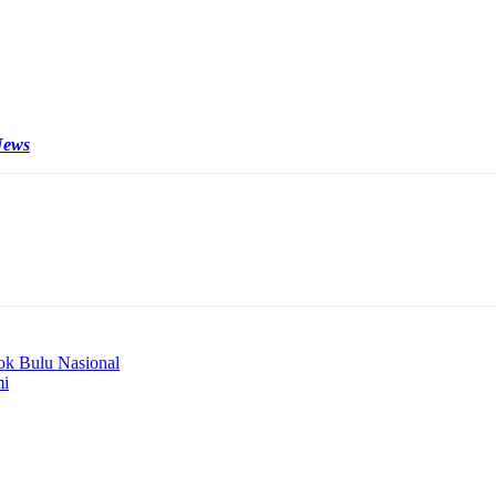
an asusila itu diduga sempat diabadikan didalam rekaman video ponse
 merupakan pelajar SMP Negeri itu, pihak sekolah maaih belum terkon
News
k Bulu Nasional
mi