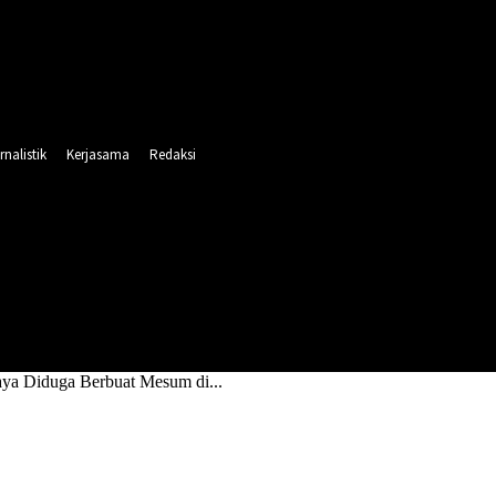
rnalistik
Kerjasama
Redaksi
INTAHAN
PENDIDIKAN
RELIGI
OLAHRAGA
ya Diduga Berbuat Mesum di...
Surabaya Diduga Berbuat Mesum di Toilet