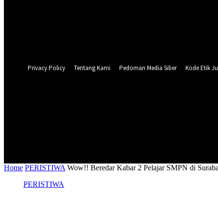
Forgot your password? Get help
Privacy Policy
Password recovery
Recover your password
your email
A password will be e-mailed to you.
Privacy Policy
Tentang Kami
Pedoman Media Siber
Kode Etik Ju
27.5
C
Surabaya
NASIONAL
PERISTIWA
PEMER
Home
PERISTIWA
Wow!! Beredar Kabar 2 Pelajar SMPN di Suraba
PERISTIWA
Wow!! Beredar Kabar 2 Pelajar SMPN di 