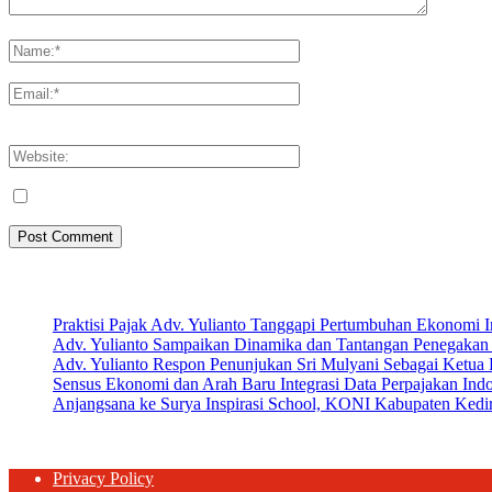
Please enter your comment!
Please enter your name here
You have entered an incorrect email address!
Please enter your email address here
Save my name, email, and website in this browser for the next tim
Artikel Terbaru
Praktisi Pajak Adv. Yulianto Tanggapi Pertumbuhan Ekonomi 
Adv. Yulianto Sampaikan Dinamika dan Tantangan Penegakan 
Adv. Yulianto Respon Penunjukan Sri Mulyani Sebagai Ketu
Sensus Ekonomi dan Arah Baru Integrasi Data Perpajakan Ind
Anjangsana ke Surya Inspirasi School, KONI Kabupaten Kediri
Privacy Policy