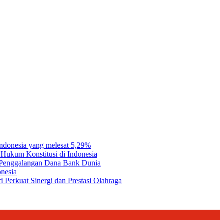
e I comment.
Indonesia yang melesat 5,29%
Hukum Konstitusi di Indonesia
a Penggalangan Dana Bank Dunia
onesia
 Perkuat Sinergi dan Prestasi Olahraga