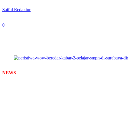
By
Saiful Redaktur
-
August 11, 2024
0
760
Foto: Ilustrasi
NEWS
TIMES
– Beredar kabar adanya dugaan perbuatan asusila se
Kamis 8 Agustus 2024.
Informasi itu beredar dalam perbincangan masyarakat, disekitar SMP
Seorang Narasumber yang enggan disebutkan namanya mengungkapkan
“Sepasang anak SMP Negeri, yang cewek kelas 8 dan yang cowok kel
Ia mengatakan bahwa, kejadian tersebut sekitar beberapa hari yang la
“Kalau gak salah hari kamis mas,” katanya.