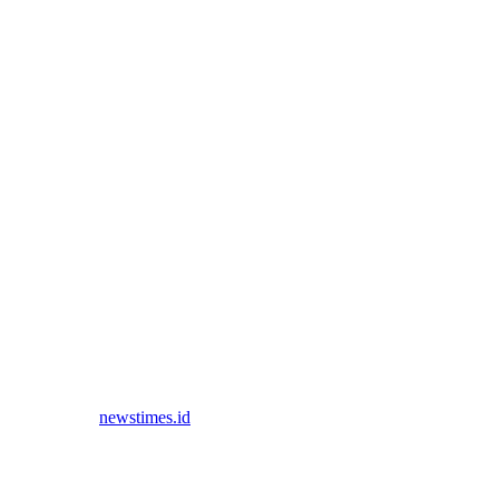
 di Kota Surabaya yang dilakukan di dalam toilet Sekolah, pada
ersebut.
temui wartawan
newstimes.id
, pada Sabtu (10/8/2024) malam.