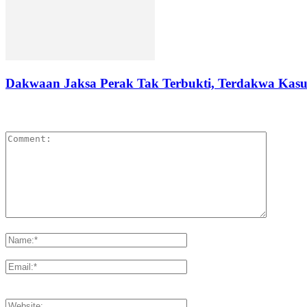
Dakwaan Jaksa Perak Tak Terbukti, Terdakwa Kasus
LEAVE A REPLY
Please enter your comment!
Please enter your name here
You have entered an incorrect email address!
Please enter your email address here