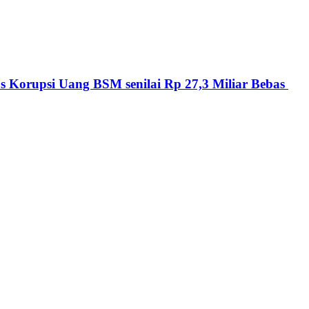
 Korupsi Uang BSM senilai Rp 27,3 Miliar Bebas