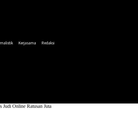
rnalistik
Kerjasama
Redaksi
INTAHAN
PENDIDIKAN
RELIGI
OLAHRAGA
 Judi Online Ratusan Juta
 Online Ratusan Juta