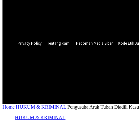
Forgot your password? Get help
Privacy Policy
Password recovery
Recover your password
your email
A password will be e-mailed to you.
Privacy Policy
Tentang Kami
Pedoman Media Siber
Kode Etik Ju
26
C
Surabaya
NASIONAL
PERISTIWA
PEMER
Home
HUKUM & KRIMINAL
Pengusaha Arak Tuban Diadili Kasus
HUKUM & KRIMINAL
Pengusaha Arak Tuban Diadili Kasus Judi