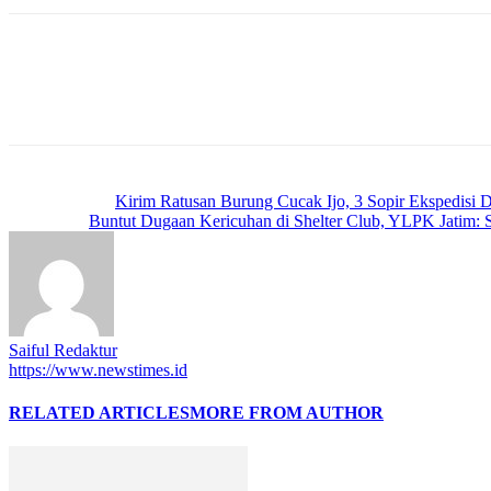
Previous article
Kirim Ratusan Burung Cucak Ijo, 3 Sopir Ekspedisi D
Next article
Buntut Dugaan Kericuhan di Shelter Club, YLPK Jatim: 
Saiful Redaktur
https://www.newstimes.id
RELATED ARTICLES
MORE FROM AUTHOR