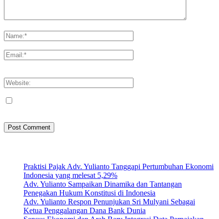
Please enter your comment!
Please enter your name here
You have entered an incorrect email address!
Please enter your email address here
Save my name, email, and website in this browser for the next
time I comment.
Artikel Terbaru
Praktisi Pajak Adv. Yulianto Tanggapi Pertumbuhan Ekonomi
Indonesia yang melesat 5,29%
Adv. Yulianto Sampaikan Dinamika dan Tantangan
Penegakan Hukum Konstitusi di Indonesia
Adv. Yulianto Respon Penunjukan Sri Mulyani Sebagai
Ketua Penggalangan Dana Bank Dunia