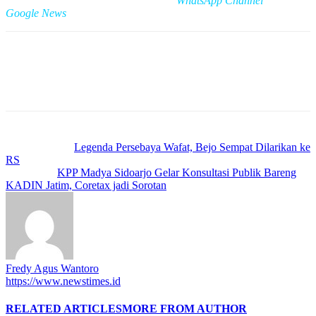
Cek Berita dan Artikel yang lain di
WhatsApp Channel
&
Google News
Previous article
Legenda Persebaya Wafat, Bejo Sempat Dilarikan ke
RS
Next article
KPP Madya Sidoarjo Gelar Konsultasi Publik Bareng
KADIN Jatim, Coretax jadi Sorotan
Fredy Agus Wantoro
https://www.newstimes.id
RELATED ARTICLES
MORE FROM AUTHOR