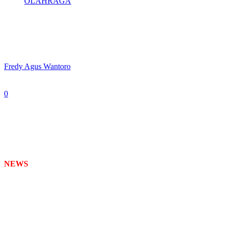
OLAHRAGA
Pemkot-KONI Surabaya Ajukan Bidding
Tuan Rumah Porprov Jatim 2027
By
Fredy Agus Wantoro
-
February 26, 2025
0
242
NEWS
TIMES
– Pemerintah Kota (Pemkot) Surabaya resmi
mengajukan bidding sebagai tuan rumah Pekan Olahraga Provinsi
Jawa Timur (Porprov Jatim) 2027. Kesiapan tersebut dipaparkan
dalam Rapat Kerja Provinsi (Rakerprov) Komite Olahraga Nasional
Indonesia (KONI) Jawa Timur 2025.
Kepala Dinas Kebudayaan, Kepemudaan, dan Olahraga, serta