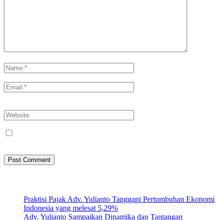
Please enter your comment!
Please enter your name here
You have entered an incorrect email address!
Please enter your email address here
Save my name, email, and website in this browser for the next
time I comment.
Artikel Terbaru
Praktisi Pajak Adv. Yulianto Tanggapi Pertumbuhan Ekonomi
Indonesia yang melesat 5,29%
Adv. Yulianto Sampaikan Dinamika dan Tantangan