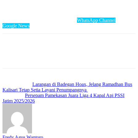
lahir dari bibit yang benar dan pembinaan berbasis sport science,”
pungkasnya.
‎Cek Berita dan Artikel yang lain di
WhatsApp Channel
&
Google News
Previous article
Larangan di Badegan Hoax, Jelang Ramadhan Bus
Kalisari Tetap Setia Layani Penumpangnya
Next article
Persepam Pamekasan Juara Liga 4 Kapal Api PSSI
Jatim 2025/2026
Fredy Agus Wantoro