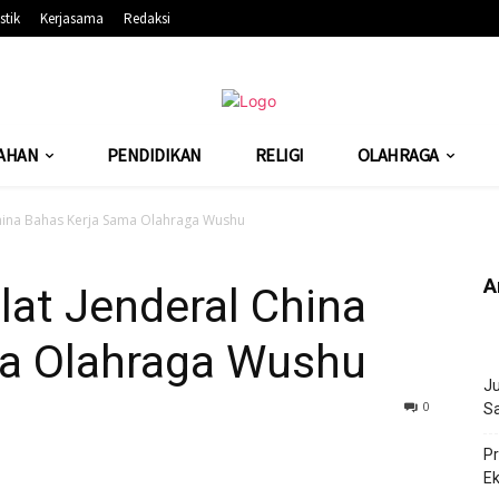
stik
Kerjasama
Redaksi
AHAN
PENDIDIKAN
RELIGI
OLAHRAGA
China Bahas Kerja Sama Olahraga Wushu
A
at Jenderal China
a Olahraga Wushu
Ju
306
0
Sa
Pr
Ek