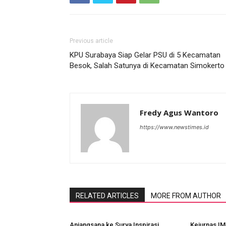
Previous article
KPU Surabaya Siap Gelar PSU di 5 Kecamatan
Besok, Salah Satunya di Kecamatan Simokerto
Fredy Agus Wantoro
https://www.newstimes.id
RELATED ARTICLES
MORE FROM AUTHOR
Anjangsana ke Surya Inspirasi
Kejurnas IM