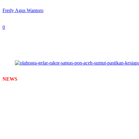
By
Fredy Agus Wantoro
-
August 28, 2024
0
257
Ketua KONI Jatim, Muhammad Nabil. (Foto: Fredy/ Newstime
NEWS
TIMES –
KONI Jawa Timur menggelar Rapat Koordinasi Sa
Aula KONI Jatim.
Rakor ini dipimpin langsung oleh Ketua KONI Jatim dan dihadiri oleh
menjelaskan kesiapan posko dan sub posko untuk koordinasi para atlet
Nabil mengatakan, pada awal September 2024 ada satgas yang berangk
venue.
“Saat ini atlet dan ofisial sudah ada yang berangkat duluan. Karena
Ia menyatakan, bahwa upaya dan ikhtiar secara maksimal sudah dilak