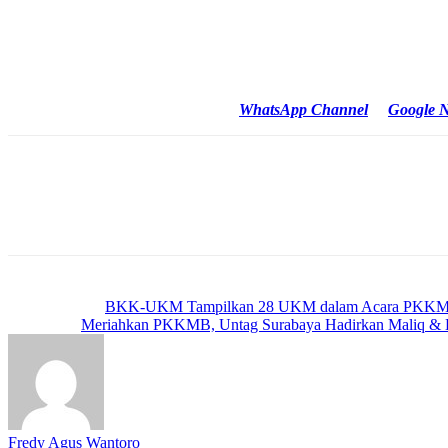
“Kami ucapkan terima kasih kami sampaikan kepada Pj Gubernur dan k
optimisme atlet terbangun dengan baik,” katanya.
Reporter : Fredy / Surabaya
Cek Berita dan Artikel yang lain di
WhatsApp Channel
&
Google 
Previous article
BKK-UKM Tampilkan 28 UKM dalam Acara PKKMB
Next article
Meriahkan PKKMB, Untag Surabaya Hadirkan Maliq & D
Fredy Agus Wantoro