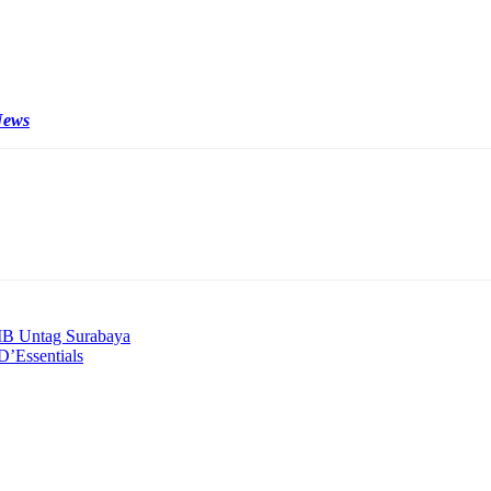
epala-kepala OPD karena telah menjadi bapak asuh di cabor-cabor dal
News
 Untag Surabaya
’Essentials