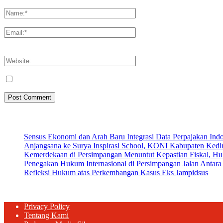
Please enter your comment!
Please enter your name here
You have entered an incorrect email address!
Please enter your email address here
Save my name, email, and website in this browser for the next tim
Artikel Terbaru
Sensus Ekonomi dan Arah Baru Integrasi Data Perpajakan Ind
Anjangsana ke Surya Inspirasi School, KONI Kabupaten Kediri
Kemerdekaan di Persimpangan Menuntut Kepastian Fiskal, Hu
Penegakan Hukum Internasional di Persimpangan Jalan Antara
Refleksi Hukum atas Perkembangan Kasus Eks Jampidsus
Privacy Policy
Tentang Kami