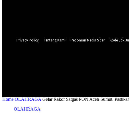
Forgot your password? Get help
Privacy Policy
Password recovery
Recover your password
your email
A password will be e-mailed to you.
Privacy Policy
Tentang Kami
Pedoman Media Siber
Kode Etik Ju
31.1
C
Surabaya
NASIONAL
PERISTIWA
PEMER
Home
OLAHRAGA
Gelar Rakor Satgas PON Aceh-Sumut, Pastika
OLAHRAGA
Gelar Rakor Satgas PON Aceh-Sumut, Pas