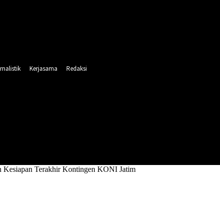
rnalistik
Kerjasama
Redaksi
INTAHAN
PENDIDIKAN
RELIGI
OLAHRAGA
n Kesiapan Terakhir Kontingen KONI Jatim
tikan Kesiapan Terakhir Kontingen KONI 