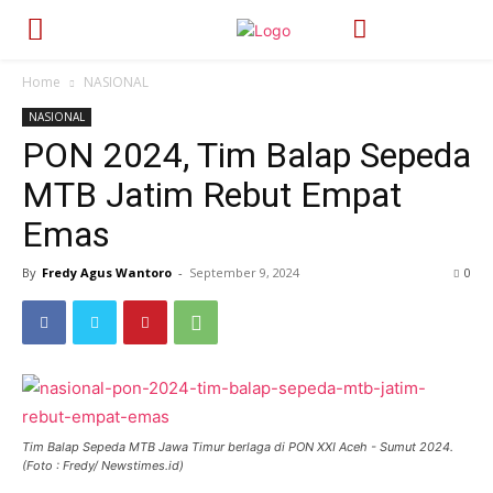
Home
NASIONAL
NASIONAL
PON 2024, Tim Balap Sepeda
MTB Jatim Rebut Empat
Emas
By
Fredy Agus Wantoro
-
September 9, 2024
403
0
Tim Balap Sepeda MTB Jawa Timur berlaga di PON XXI Aceh - Sumut 2024.
(Foto : Fredy/ Newstimes.id)