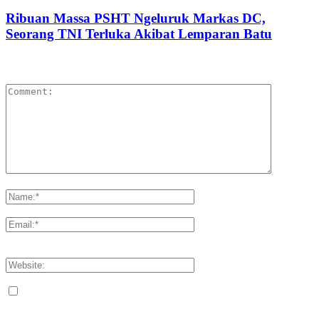
Ribuan Massa PSHT Ngeluruk Markas DC,
Seorang TNI Terluka Akibat Lemparan Batu
LEAVE A REPLY
Please enter your comment!
Please enter your name here
You have entered an incorrect email address!
Please enter your email address here
Save my name, email, and website in this browser for the next
time I comment.