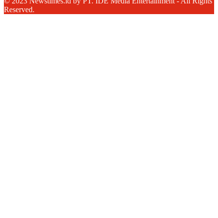
© 2023 Newstimes.id by PT. IDE Media Entertainment - All Rights
Reserved.