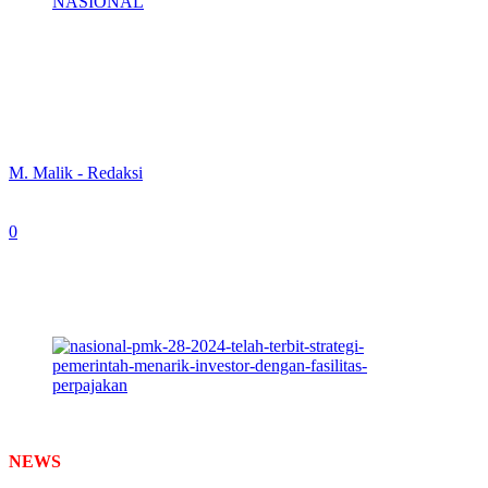
NASIONAL
PMK 28 Tahun 2024 Telah Terbit,
Strategi Pemerintah Menarik Investor
dengan Fasilitas Perpajakan
By
M. Malik - Redaksi
-
October 3, 2024
0
447
Direktur Fasilitas Kepabeanan, Padmoyo Tri Wikanto
saat memberikan sambutannya. (Foto: Redaksi)
NEWS
TIMES –
Sehubungan dengan terbitnya Peraturan Menteri
Keuangan Nomor 28 tahun 2024. Direktorat Fasilitas Kepabeanan