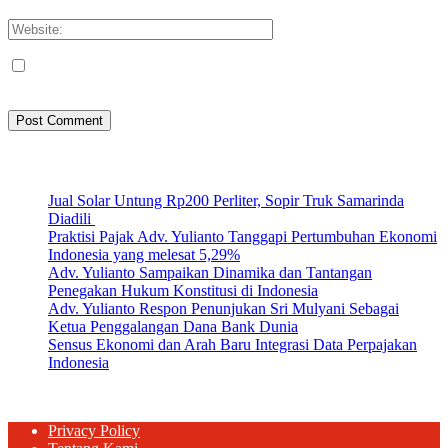
Please enter your email address here
Save my name, email, and website in this browser for the next
time I comment.
Artikel Terbaru
Jual Solar Untung Rp200 Perliter, Sopir Truk Samarinda
Diadili
Praktisi Pajak Adv. Yulianto Tanggapi Pertumbuhan Ekonomi
Indonesia yang melesat 5,29%
Adv. Yulianto Sampaikan Dinamika dan Tantangan
Penegakan Hukum Konstitusi di Indonesia
Adv. Yulianto Respon Penunjukan Sri Mulyani Sebagai
Ketua Penggalangan Dana Bank Dunia
Sensus Ekonomi dan Arah Baru Integrasi Data Perpajakan
Indonesia
Privacy Policy