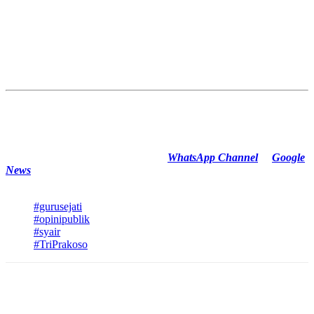
Pada akhirnya, syair sederhana ini adalah sebuah peta. Ia menuntun
kita untuk berjalan dari cermin diri, melangkah ke madrasah
keluarga, lalu terbang ke puncak pengakuan bahwa segala ilmu
adalah milik-Nya. Maka, jadilah murid yang rendah hati, karena
Sang Maha Guru selalu menanti untuk membimbing setiap hamba
yang sudi belajar.
Catatan:
Tulisan ini merupakan opini pribadi penulis Tri Prakoso,
SH., M.HP dan tidak mencerminkan pandangan Redaksi
newstimes.id
Cek Berita dan Artikel yang lain di
WhatsApp Channel
&
Google
News
TAGS
#gurusejati
#opinipublik
#syair
#TriPrakoso