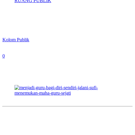
RUANG PUBLIK
Menjadi Guru Bagi Diri Sendiri: Jalani
Sufi Menemukan Maha Guru Sejati
By
Kolom Publik
-
May 13, 2026
0
85
Foto Penulis, Tri Prakoso, SH., M.PH
Oleh: Tri Prakoso, SH., M.HP
Di tengah riuh rendah dunia yang serba digital ini, ketika algoritma
media sosial seolah menjadi guru baru yang menggurui, ada baiknya