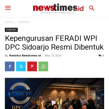
Home
DAERAH
DAERAH
Kepengurusan FERADI WPI
DPC Sidoarjo Resmi Dibentuk
By
Redaksi Newstimes.id
-
May 13, 2026
76
0