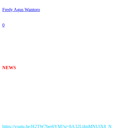
By
Fredy Agus Wantoro
-
October 19, 2025
0
242
NEWS
TIMES
– Seniman musik sekaligus penulis lagu asal Surabay
Selain ‘Indonesia Satu’ dan ‘NKRI Harga Mati’, Lagu ‘Indonesiaku’ s
(17/10/2025) di Michael Tj Gelato, Tenggilis, Surabaya.
Dikenal sebagai mantan pelatih balap sepeda nasional, Harijanto juga
di Indonesia.
Lagu ‘Indonesiaku’ menjadi salah satu karya Sastra Harijanto yang bi
Yuk, nikmati lagunya.
https://youtu.be/H2TW7ber6YM?si=8A32LtImMNUlX8_N