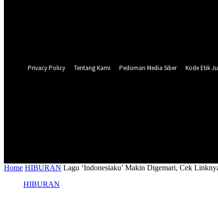
Forgot your password? Get help
Privacy Policy
Password recovery
Recover your password
your email
A password will be e-mailed to you.
Privacy Policy
Tentang Kami
Pedoman Media Siber
Kode Etik Ju
24.3
C
Surabaya
NASIONAL
PERISTIWA
PEMER
Home
HIBURAN
Lagu ‘Indonesiaku’ Makin Digemari, Cek Linkny
HIBURAN
Lagu ‘Indonesiaku’ Makin Digemari, Cek 