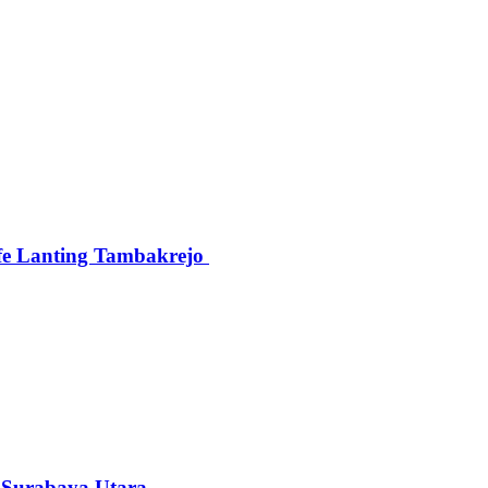
afe Lanting Tambakrejo
i Surabaya Utara