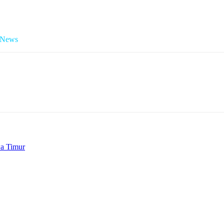
enjaga persatuan dan tidak mudah terpecah belah oleh kepentingan poli
a menjadi warga Indonesia yang memiliki kekayaan alam dan budaya in
 News
wa Timur