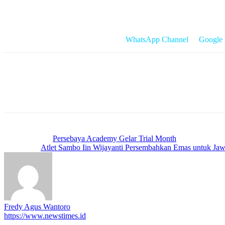
Tak heran bila Makna lagu ini mengingatkan masyarakat agar selalu m
Ia juga berpesan agar masyarakat terus menjaga persatuan dan bangg
Cek Berita dan Artikel yang lain di
WhatsApp Channel
&
Google
Previous article
Persebaya Academy Gelar Trial Month
Next article
Atlet Sambo Iin Wijayanti Persembahkan Emas untuk Ja
Fredy Agus Wantoro
https://www.newstimes.id