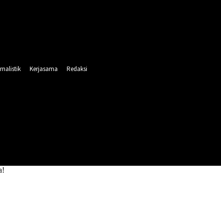
rnalistik
Kerjasama
Redaksi
INTAHAN
PENDIDIKAN
RELIGI
OLAHRAGA
a!
Linknya!