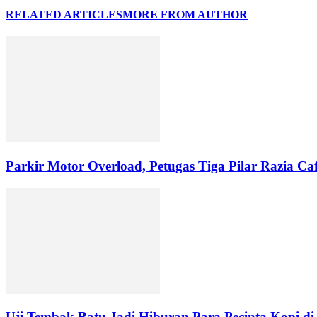
RELATED ARTICLES
MORE FROM AUTHOR
Parkir Motor Overload, Petugas Tiga Pilar Razia C
Uji Tembak Batu Jadi Hiburan Para Pecinta Kopi d