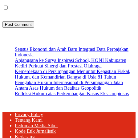
Save my name, email, and website in this browser for the next
time I comment.
Artikel Terbaru
Sensus Ekonomi dan Arah Baru Integrasi Data Perpajakan
Indonesia
Anjangsana ke Surya Inspirasi School, KONI Kabupaten
Kediri Perkuat Sinergi dan Prestasi Olahraga
Kemerdekaan di Persimpangan Menuntut Kepastian Fiskal,
Hukum, dan Kemandirian Bangsa di Usia 81 Tahun
Penegakan Hukum Internasional di Persimpangan Jalan
Antara Asas Hukum dan Realitas Geopolitik
Refleksi Hukum atas Perkembangan Kasus Eks Jampidsus
Privacy Policy
Tentang Kami
Pedoman Media Siber
Kode Etik Jurnalistik
Kerjasama