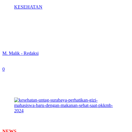
KESEHATAN
Untag Surabaya Perhatikan Gizi
Mahasiswa Baru dengan Makanan Sehat
saat PKKMB 2024
By
M. Malik - Redaksi
-
July 11, 2024
0
364
Panitia PKKMB Sie Konsumsi (foto: Dok Untag For
Newstimes.id)
NEWS
TIMES –
Universitas 17 Agustus 1945 (Untag) Surabaya