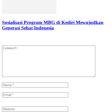
Sosialisasi Program MBG di Kediri Mewujudkan
Generasi Sehat Indonesia
LEAVE A REPLY
Please enter your comment!
Please enter your name here
You have entered an incorrect email address!
Please enter your email address here