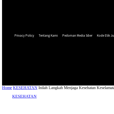
Forgot your password? Get help
Privacy Policy
Password recovery
Recover your password
your email
A password will be e-mailed to you.
Privacy Policy
Tentang Kami
Pedoman Media Siber
Kode Etik Ju
31.1
C
Surabaya
NASIONAL
PERISTIWA
PEMER
Home
KESEHATAN
Inilah Langkah Menjaga Kesehatan Keselamat
KESEHATAN
Inilah Langkah Menjaga Kesehatan Kesel