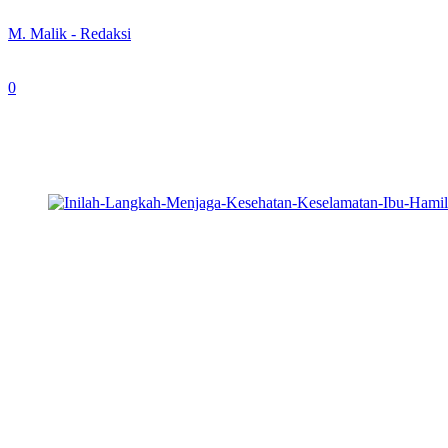
By
M. Malik - Redaksi
-
January 26, 2024
0
326
ilustrasi
NEWS TIMES
, Jakarta – Berdasarkan data Badan Pusat Statistik 
pekerja sebagai aset bangsa tentunya memiliki hak untuk dilindungi, 
Di dalam UU Kesehatan No. 17 tahun 2023 pasal 100, pemberi kerja waj
biaya pemeliharaan kesehatan pekerjanya. Oleh karena itu, program 
Salah satu sasaran program Keselamatan dan Kesehatan Kerja (K3) a
Pekerja yang sedang hamil harus melaporkan kepada pemberi kerja apa
Pemberi kerja dapat menanyakan status kondisi Kesehatan atau kete