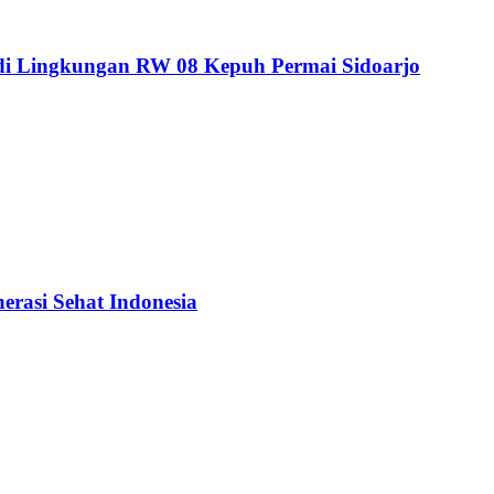
i Lingkungan RW 08 Kepuh Permai Sidoarjo
rasi Sehat Indonesia