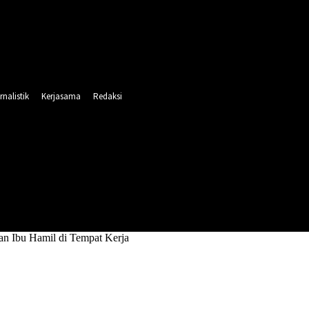
rnalistik
Kerjasama
Redaksi
INTAHAN
PENDIDIKAN
RELIGI
OLAHRAGA
an Ibu Hamil di Tempat Kerja
amatan Ibu Hamil di Tempat Kerja