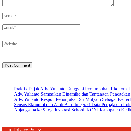
Please enter your comment!
Please enter your name here
You have entered an incorrect email address!
Please enter your email address here
Save my name, email, and website in this browser for the next tim
Artikel Terbaru
Praktisi Pajak Adv. Yulianto Tanggapi Pertumbuhan Ekonomi 
Adv. Yulianto Sampaikan Dinamika dan Tantangan Penegakan 
Adv. Yulianto Respon Penunjukan Sri Mulyani Sebagai Ketu
Sensus Ekonomi dan Arah Baru Integrasi Data Perpajakan Ind
Anjangsana ke Surya Inspirasi School, KONI Kabupaten Kediri
Privacy Policy