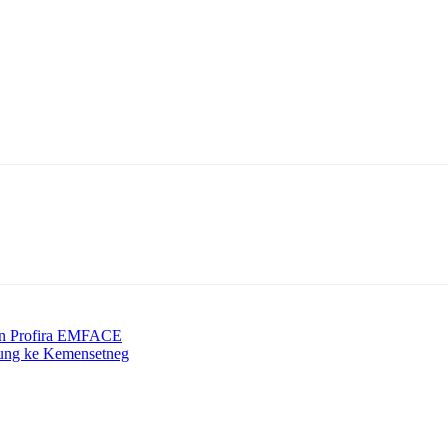
 perempuan tak kalah penting untuk dilindungi sebagai bagian dari pen
if (GP2SP) yang sudah diimplementasikan lebih dari 800 perusahaan d
kan Profira EMFACE
jung ke Kemensetneg