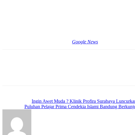
Kegawatdaruratan
Jadi, tidak hanya pekerja laki-laki yang perlu diperhatikan, pekerja
hamil telah ada dalam Gerakan Pekerja Perempuan Sehat dan Produkt
seluruh pekerjanya.
sumber: Kemenkes RI
Cek Berita dan Artikel yang lain di
Google News
Previous article
Ingin Awet Muda ? Klinik Profira Surabaya Luncur
Next article
Puluhan Pelajar Prima Cendekia Islami Bandung Berkun