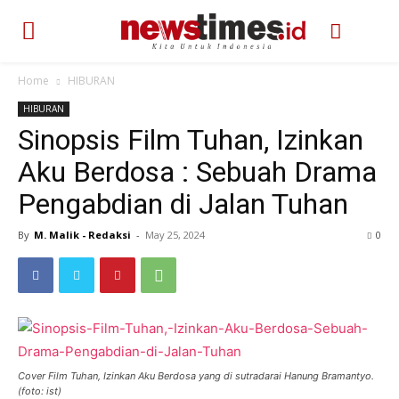
Home
HIBURAN
HIBURAN
Sinopsis Film Tuhan, Izinkan
Aku Berdosa : Sebuah Drama
Pengabdian di Jalan Tuhan
By
M. Malik - Redaksi
-
May 25, 2024
632
0
Cover Film Tuhan, Izinkan Aku Berdosa yang di sutradarai Hanung Bramantyo.
(foto: ist)