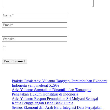
Please enter your comment!
Please enter your name here
You have entered an incorrect email address!
Please enter your email address here
Save my name, email, and website in this browser for the next
time I comment.
Artikel Terbaru
Praktisi Pajak Adv. Yulianto Tanggapi Pertumbuhan Ekonomi
Indonesia yang melesat 5,29%
Adv. Yulianto Sampaikan Dinamika dan Tantangan
Penegakan Hukum Konstitusi di Indonesia
Adv. Yulianto Respon Penunjukan Sri Mulyani Sebagai
Ketua Penggalangan Dana Bank Dunia
Sensus Ekonomi dan Arah Baru Integrasi Data Perpajakan