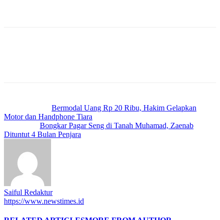
Nomor 23 Tahun 2004 tentang penghapusan Kekerasan Dalam
Rumah Tangga.(Am/newstimes.id)
Previous article
Bermodal Uang Rp 20 Ribu, Hakim Gelapkan
Motor dan Handphone Tiara
Next article
Bongkar Pagar Seng di Tanah Muhamad, Zaenab
Dituntut 4 Bulan Penjara
Saiful Redaktur
https://www.newstimes.id