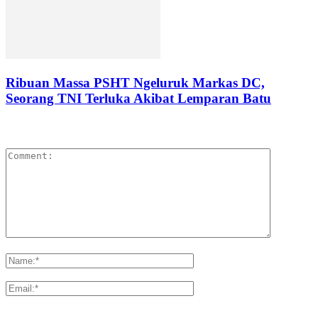
Ribuan Massa PSHT Ngeluruk Markas DC,
Seorang TNI Terluka Akibat Lemparan Batu
LEAVE A REPLY
Please enter your comment!
Please enter your name here
You have entered an incorrect email address!
Please enter your email address here