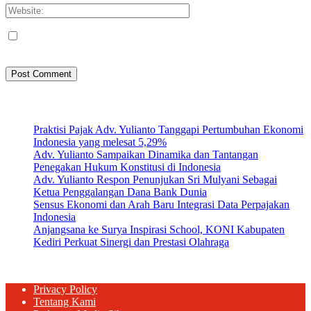
Save my name, email, and website in this browser for the next
time I comment.
Artikel Terbaru
Praktisi Pajak Adv. Yulianto Tanggapi Pertumbuhan Ekonomi
Indonesia yang melesat 5,29%
Adv. Yulianto Sampaikan Dinamika dan Tantangan
Penegakan Hukum Konstitusi di Indonesia
Adv. Yulianto Respon Penunjukan Sri Mulyani Sebagai
Ketua Penggalangan Dana Bank Dunia
Sensus Ekonomi dan Arah Baru Integrasi Data Perpajakan
Indonesia
Anjangsana ke Surya Inspirasi School, KONI Kabupaten
Kediri Perkuat Sinergi dan Prestasi Olahraga
Privacy Policy
Tentang Kami