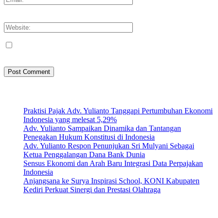
You have entered an incorrect email address!
Please enter your email address here
Save my name, email, and website in this browser for the next
time I comment.
Artikel Terbaru
Praktisi Pajak Adv. Yulianto Tanggapi Pertumbuhan Ekonomi
Indonesia yang melesat 5,29%
Adv. Yulianto Sampaikan Dinamika dan Tantangan
Penegakan Hukum Konstitusi di Indonesia
Adv. Yulianto Respon Penunjukan Sri Mulyani Sebagai
Ketua Penggalangan Dana Bank Dunia
Sensus Ekonomi dan Arah Baru Integrasi Data Perpajakan
Indonesia
Anjangsana ke Surya Inspirasi School, KONI Kabupaten
Kediri Perkuat Sinergi dan Prestasi Olahraga